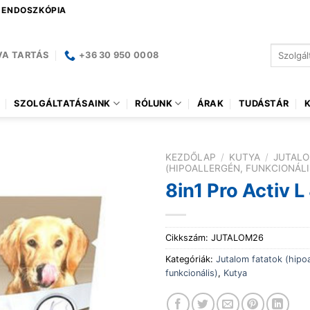
| ENDOSZKÓPIA
Keresés
VA TARTÁS
+36 30 950 0008
a
következ
SZOLGÁLTATÁSAINK
RÓLUNK
ÁRAK
TUDÁSTÁR
KEZDŐLAP
/
KUTYA
/
JUTALO
(HIPOALLERGÉN, FUNKCIONÁLI
8in1 Pro Activ L
Cikkszám:
JUTALOM26
Kategóriák:
Jutalom fatatok (hipoa
funkcionális)
,
Kutya