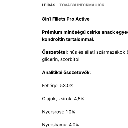
LEÍRÁS
TOVÁBBI INFORMÁCIÓK
8in1 Fillets Pro Active
Prémium minőségű csirke snack egyedül
kondroitin tartalommal.
Összetétel:
hús és állati származékok 
glicerin, szorbitol.
Analitikai összetevők:
Fehérje: 53.0%
Olajok, zsírok: 4,5%
Nyersrost: 1,0%
Nyershamu: 4,0%