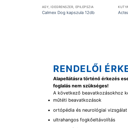
EPILEPSZIA
AGY, IDEGRENSZER, EPILEPSZIA
KUTY
örv 46.5cm
Calmex Dog kapszula 12db
Acte
RENDELŐI ÉRK
Alapellátásra történő érkezés es
foglalás nem szükséges!
A következő beavatkozásokhoz ké
műtéti beavatkozások
ortópédia és neurológiai vizsgálat
ultrahangos fogkőeltávolítás