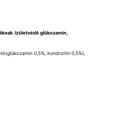
áknak. Izületvédő glükozamin,
yló(glükozamin 0,5%, kondroitin 0,5%),