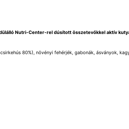
álló Nutri-Center-rel dúsított összetevőkkel aktív kuty
(csirkehús 80%), növényi fehérjék, gabonák, ásványok, kag