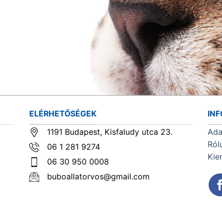
ELÉRHETŐSÉGEK
IN
1191 Budapest, Kisfaludy utca 23.
Ada
Ról
06 1 281 9274
Kie
06 30 950 0008
buboallatorvos@gmail.com