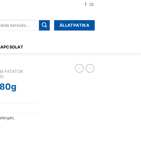
ÁLLATPATIKA
őre:
KAPCSOLAT
M FATATOK
S)
 80g
llergén,