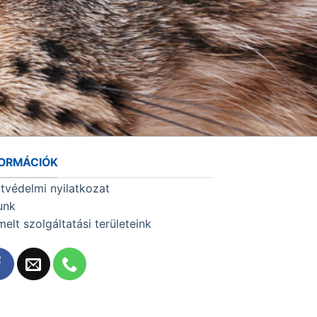
FORMÁCIÓK
tvédelmi nyilatkozat
unk
melt szolgáltatási területeink