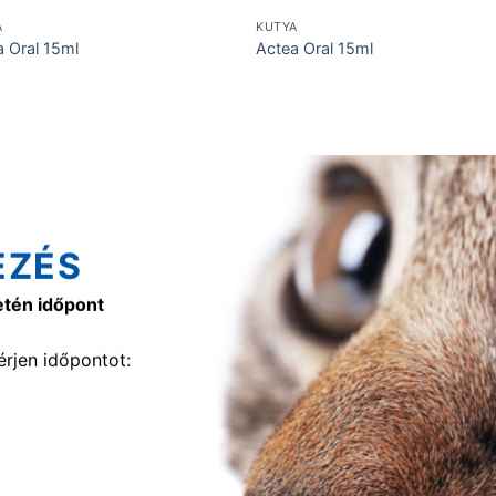
A
KUTYA
a Oral 15ml
Actea Oral 15ml
EZÉS
etén időpont
rjen időpontot: