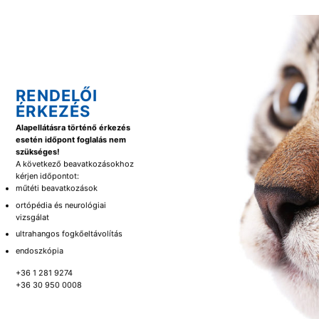
RENDELŐI
ÉRKEZÉS
Alapellátásra történő érkezés
esetén időpont foglalás nem
szükséges!
A következő beavatkozásokhoz
kérjen időpontot:
műtéti beavatkozások
ortópédia és neurológiai
vizsgálat
ultrahangos fogkőeltávolítás
endoszkópia
+36 1 281 9274
+36 30 950 0008