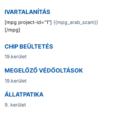
IVARTALANÍTÁS
[mpg project-id=”1″]
{{mpg_arab_szam}}
[/mpg]
CHIP BEÜLTETÉS
19.kerület
MEGELŐZŐ VÉDŐOLTÁSOK
19.kerület
ÁLLATPATIKA
9. kerület