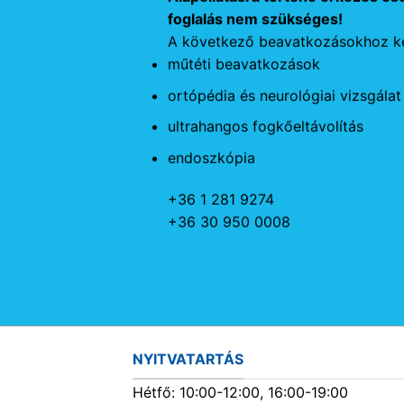
foglalás nem szükséges!
A következő beavatkozásokhoz ké
műtéti beavatkozások
ortópédia és neurológiai vizsgálat
ultrahangos fogkőeltávolítás
endoszkópia
+36 1 281 9274
+36 30 950 0008
NYITVATARTÁS
Hétfő: 10:00-12:00, 16:00-19:00