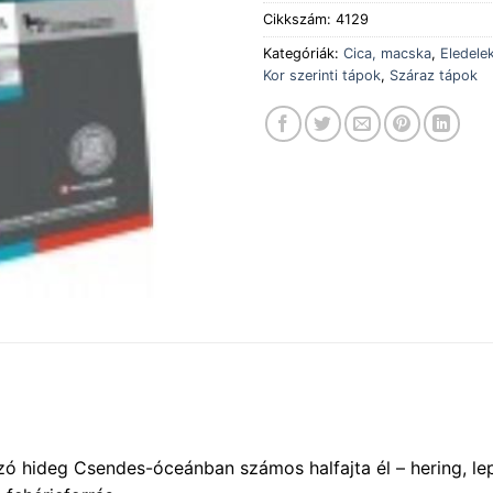
Cikkszám:
4129
Kategóriák:
Cica, macska
,
Eledele
Kor szerinti tápok
,
Száraz tápok
zó hideg Csendes-óceánban számos halfajta él – hering, lep