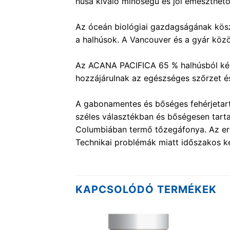
húsa kiváló minőségű és jól emészthető
Az óceán biológiai gazdagságának kös
a halhúsok. A Vancouver és a gyár közöt
Az ACANA PACIFICA 65 % halhúsból kész
hozzájárulnak az egészséges szőrzet és
A gabonamentes és bőséges fehérjetart
széles választékban és bőségesen tart
Columbiában termő tőzegáfonya. Az erde
Technikai problémák miatt időszakos ké
KAPCSOLÓDÓ TERMÉKEK