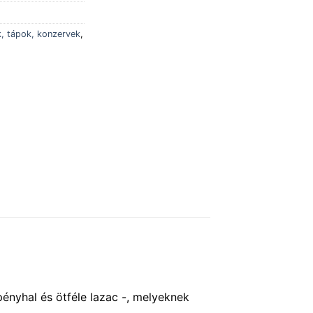
k, tápok, konzervek
,
ényhal és ötféle lazac -, melyeknek