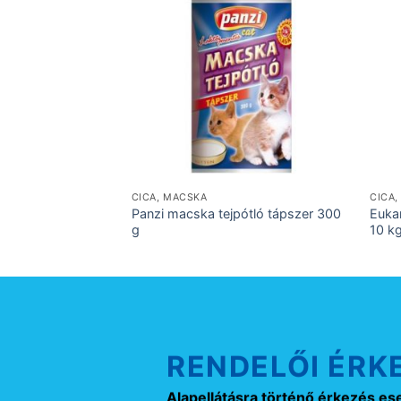
CICA, MACSKA
CICA
Panzi macska tejpótló tápszer 300
Eukan
g
10 k
RENDELŐI ÉRK
Alapellátásra történő érkezés es