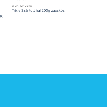
CICA, MACSKA
CICA, MACSKA
Eukanuba Cat Kitten
Trixie Szárított hal 200g zacskós
kg csirkés májas
10