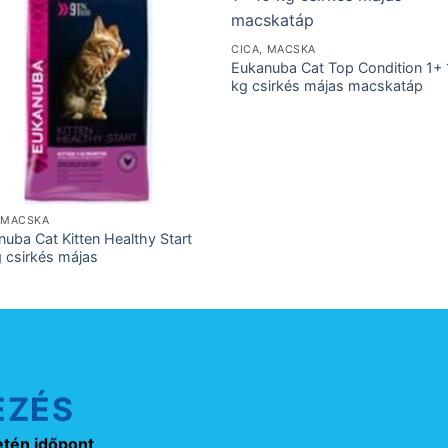
CICA, MACSKA
Eukanuba Cat Top Condition 1+ 
kg csirkés májas macskatáp
, MACSKA
uba Cat Kitten Healthy Start
g csirkés májas
EZÉS
etén időpont