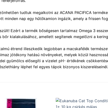
 fehérjeforrás.
zönhetően tudtuk megalkotni az ACANA PACIFICA terméket,
t minden nap egy hűtőkamion ingázik, amely a frissen fogot
ült! Ezért a termék bőségesen tartalmaz Omega 3 esszenc
 bőr kialakulásához, amellett segítenek megelőzni a kering
almú étrend illeszkedik legjobban a macskafélék termész
almaz jótékony hatású növényeket, melyek közül hasznosság
i gyümölcs elősegíti a vizelet pH- értékének csökkentését 
szlethiány léphet fel egyes tápok bizonyos kiszereléseinél