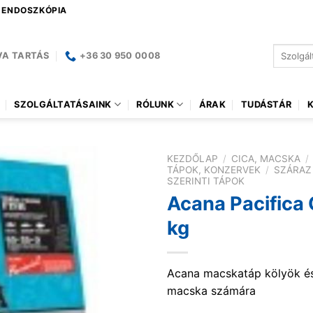
| ENDOSZKÓPIA
Keresés
VA TARTÁS
+36 30 950 0008
a
következ
SZOLGÁLTATÁSAINK
RÓLUNK
ÁRAK
TUDÁSTÁR
KEZDŐLAP
/
CICA, MACSKA
/
TÁPOK, KONZERVEK
/
SZÁRAZ
SZERINTI TÁPOK
Acana Pacifica 
kg
Acana macskatáp kölyök és
macska számára