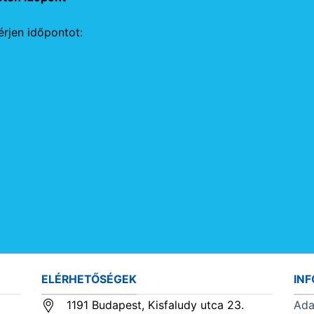
rjen időpontot:
ELÉRHETŐSÉGEK
IN
1191 Budapest, Kisfaludy utca 23.
Ada