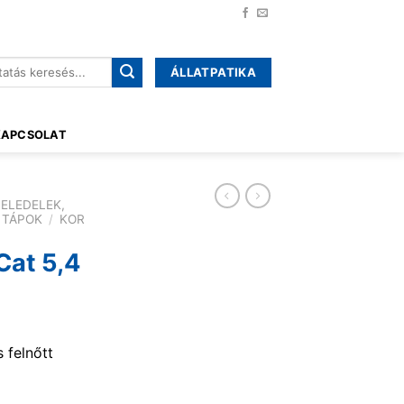
ÁLLATPATIKA
őre:
KAPCSOLAT
ELEDELEK,
 TÁPOK
/
KOR
Cat 5,4
 felnőtt