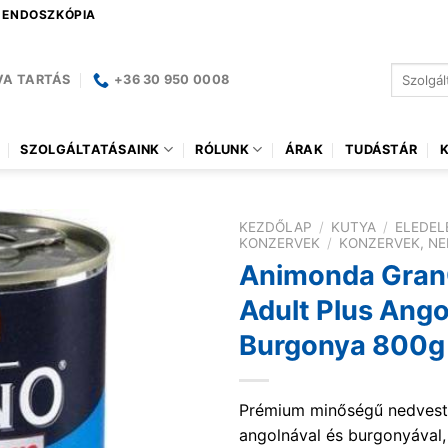
| ENDOSZKÓPIA
Keresés
VA TARTÁS
+36 30 950 0008
a
következ
SZOLGÁLTATÁSAINK
RÓLUNK
ÁRAK
TUDÁSTÁR
KEZDŐLAP
/
KUTYA
/
ELEDEL
KONZERVEK
/
KONZERVEK, NE
Animonda Gran
Adult Plus Ang
Burgonya 800g
Prémium minőségű nedvestá
angolnával és burgonyával,