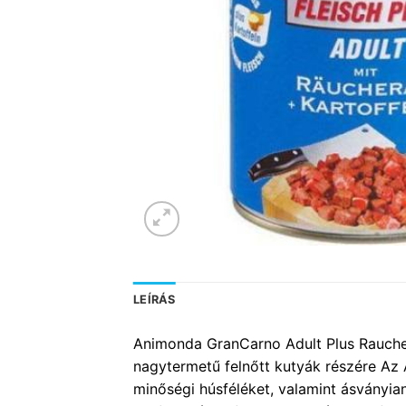
LEÍRÁS
Animonda GranCarno Adult Plus Raucher
nagytermetű felnőtt kutyák részére Az
minőségi húsféléket, valamint ásványian