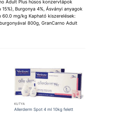
rno Adult Plus húsos konzervtápok
na 15%), Burgonya 4%, Ásványi anyagok
in 60.0 mg/kg Kapható kiszerelések:
s burgonyával 800g, GranCarno Adult
KUTYA
Allerderm Spot 4 ml 10kg felett