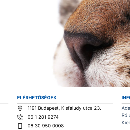
ELÉRHETŐSÉGEK
IN
1191 Budapest, Kisfaludy utca 23.
Ada
Ról
06 1 281 9274
Kie
06 30 950 0008