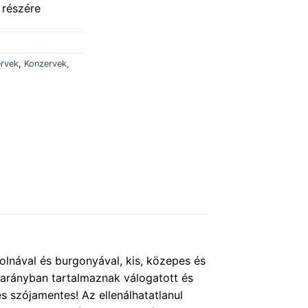
 részére
ervek
,
Konzervek,
lnával és burgonyával, kis, közepes és
arányban tartalmaznak válogatott és
s szójamentes! Az ellenálhatatlanul