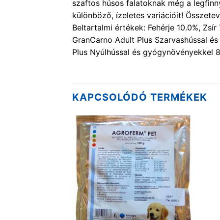
szaftos húsos falatoknak még a legfinn
különböző, ízeletes variációit! Összet
Beltartalmi értékek: Fehérje 10.0%, Zs
GranCarno Adult Plus Szarvashússal és
Plus Nyúlhússal és gyógynövényekkel 8
KAPCSOLÓDÓ TERMÉKEK