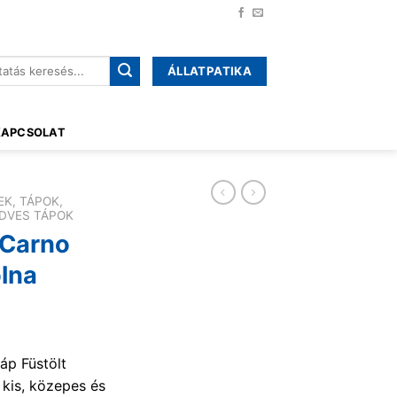
ÁLLATPATIKA
őre:
KAPCSOLAT
EK, TÁPOK,
DVES TÁPOK
Carno
olna
p Füstölt
 kis, közepes és