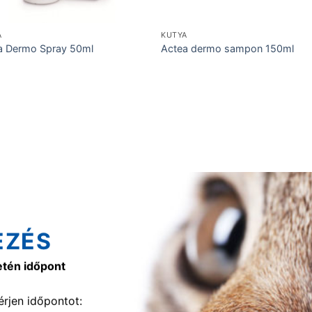
A
KUTYA
a Dermo Spray 50ml
Actea dermo sampon 150ml
EZÉS
etén időpont
rjen időpontot: