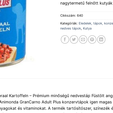
nagytermetű felnőtt kutyák
Cikkszám:
640
Kategóriák:
Eledelek, tápok, konz
nedves tápok
,
Kutya
aal Kartoffeln – Prémium minőségű nedvestáp Füstölt ango
 Animonda GranCarno Adult Plus konzervtápok igen magas 
yagokat és vitaminokat. A termék tartósítószer, színezék é