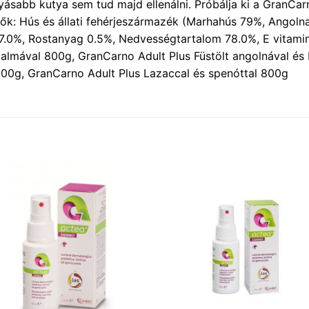
yásabb kutya sem tud majd ellenálni. Próbálja ki a GranCa
evők: Hús és állati fehérjeszármazék (Marhahús 79%, Angol
ír 7.0%, Rostanyag 0.5%, Nedvességtartalom 78.0%, E vitam
 almával 800g, GranCarno Adult Plus Füstölt angolnával é
00g, GranCarno Adult Plus Lazaccal és spenóttal 800g