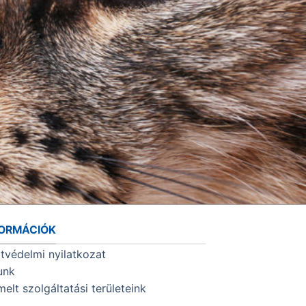
FORMÁCIÓK
tvédelmi nyilatkozat
unk
melt szolgáltatási területeink