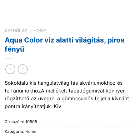
KEZDŐLAP
/
HOME
Aqua Color víz alatti világítás, piros
fényű
Sokoldalú kis hangulatvilágítás akváriumokhoz és
terráriumokhozA mellékelt tapadógumival könnyen
rögzíthető az üvegre, a gömbcsuklós fejjel a kívnánt
pontra irányíthatjuk. Kiv
Cikkszám:
10505
Kategória:
Home