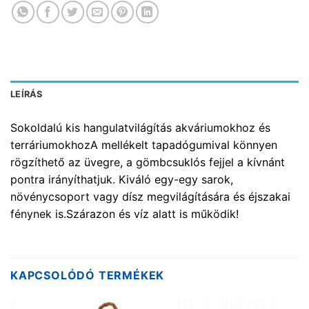
LEÍRÁS
Sokoldalú kis hangulatvilágítás akváriumokhoz és
terráriumokhozA mellékelt tapadógumival könnyen
rögzíthető az üvegre, a gömbcsuklós fejjel a kívnánt
pontra irányíthatjuk. Kiváló egy-egy sarok,
növénycsoport vagy dísz megvilágítására és éjszakai
fénynek is.Szárazon és víz alatt is működik!
KAPCSOLÓDÓ TERMÉKEK