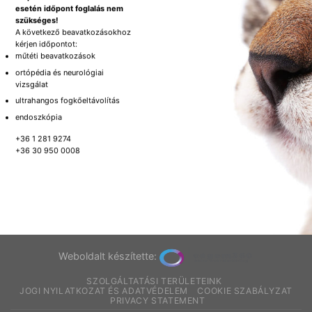
esetén időpont foglalás nem
szükséges!
A következő beavatkozásokhoz
kérjen időpontot:
műtéti beavatkozások
ortópédia és neurológiai
vizsgálat
ultrahangos fogkőeltávolítás
endoszkópia
+36 1 281 9274
+36 30 950 0008
Weboldalt készítette:
SZOLGÁLTATÁSI TERÜLETEINK
JOGI NYILATKOZAT ÉS ADATVÉDELEM
COOKIE SZABÁLYZAT
PRIVACY STATEMENT