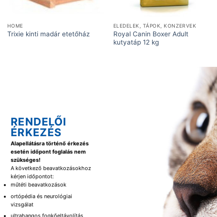
HOME
ELEDELEK, TÁPOK, KONZERVEK
Royal Canin Boxer Adult
Trixie kinti madár etetőház
kutyatáp 12 kg
RENDELŐI
ÉRKEZÉS
Alapellátásra történő érkezés
esetén időpont foglalás nem
szükséges!
A következő beavatkozásokhoz
kérjen időpontot:
műtéti beavatkozások
ortópédia és neurológiai
vizsgálat
ultrahangos fogkőeltávolítás