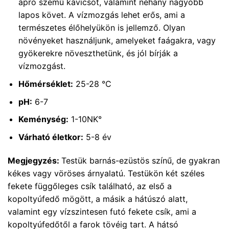
apró szemű kavicsot, valamint néhány nagyobb
lapos követ. A vízmozgás lehet erős, ami a
természetes élőhelyükön is jellemző. Olyan
növényeket használjunk, amelyeket faágakra, vagy
gyökerekre növeszthetünk, és jól bírják a
vízmozgást.
Hőmérséklet:
25-28 °C
pH:
6-7
Keménység:
1-10NK°
Várható életkor:
5-8 év
Megjegyzés:
Testük barnás-ezüstös színű, de gyakran
kékes vagy vöröses árnyalatú. Testükön két széles
fekete függőleges csík található, az első a
kopoltyúfedő mögött, a másik a hátúszó alatt,
valamint egy vízszintesen futó fekete csík, ami a
kopoltyúfedőtől a farok tövéig tart. A hátsó