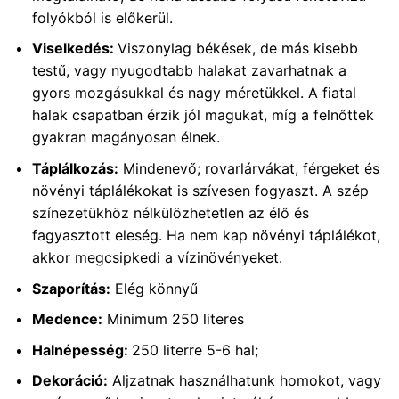
folyókból is előkerül.
Viselkedés:
Viszonylag békések, de más kisebb
testű, vagy nyugodtabb halakat zavarhatnak a
gyors mozgásukkal és nagy méretükkel. A fiatal
halak csapatban érzik jól magukat, míg a felnőttek
gyakran magányosan élnek.
Táplálkozás:
Mindenevő; rovarlárvákat, férgeket és
növényi táplálékokat is szívesen fogyaszt. A szép
színezetükhöz nélkülözhetetlen az élő és
fagyasztott eleség. Ha nem kap növényi táplálékot,
akkor megcsipkedi a vízinövényeket.
Szaporítás:
Elég könnyű
Medence:
Minimum 250 literes
Halnépesség:
250 literre 5-6 hal;
Dekoráció:
Aljzatnak használhatunk homokot, vagy