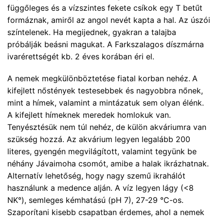
függőleges és a vízszintes fekete csíkok egy T betűt
formáznak, amiről az angol nevét kapta a hal. Az úszói
színtelenek. Ha megijednek, gyakran a talajba
próbálják beásni magukat. A Farkszalagos díszmárna
ivarérettségét kb. 2 éves korában éri el.
A nemek megkülönböztetése fiatal korban nehéz.
A
kifejlett nőstények testesebbek és nagyobbra nőnek,
mint a hímek, valamint a mintázatuk sem olyan élénk.
A kifejlett hímeknek meredek homlokuk van.
Tenyésztésük nem túl nehéz, de külön akváriumra van
szükség hozzá. Az akvárium legyen legalább 200
literes, gyengén megvilágított, valamint tegyünk be
néhány Jávaimoha csomót, amibe a halak ikrázhatnak.
Alternatív lehetőség, hogy nagy szemű ikrahálót
használunk a medence alján. A víz legyen lágy (<8
NK°), semleges kémhatású (pH 7), 27-29 °C-os.
Szaporítani kisebb csapatban érdemes, ahol a nemek