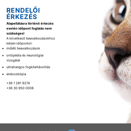
RENDELŐI
ÉRKEZÉS
Alapellátásra történő érkezés
esetén időpont foglalás nem
szükséges!
A következő beavatkozásokhoz
kérjen időpontot:
műtéti beavatkozások
ortópédia és neurológiai
vizsgálat
ultrahangos fogkőeltávolítás
endoszkópia
+36 1 281 9274
+36 30 950 0008