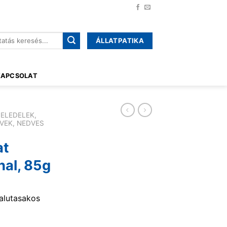
ÁLLATPATIKA
őre:
KAPCSOLAT
ELEDELEK,
VEK, NEDVES
at
hal, 85g
alutasakos