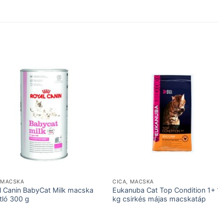
, MACSKA
CICA, MACSKA
l Canin BabyCat Milk macska
Eukanuba Cat Top Condition 1+ 
tló 300 g
kg csirkés májas macskatáp