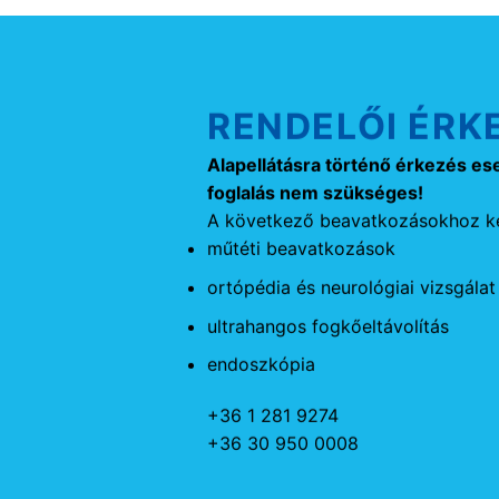
RENDELŐI ÉRK
Alapellátásra történő érkezés es
foglalás nem szükséges!
A következő beavatkozásokhoz ké
műtéti beavatkozások
ortópédia és neurológiai vizsgálat
ultrahangos fogkőeltávolítás
endoszkópia
+36 1 281 9274
+36 30 950 0008