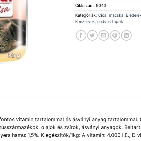
Cikkszám:
9040
Kategóriák:
Cica, macska
,
Eledele
Konzervek, nedves tápok
ntos vitamin tartalommal és ásványi anyag tartalommal. Ö
ússzármazékok, olajok és zsírok, ásványi anyagok. Beltart
yers hamu: 1,5%. Kiegészítők/1kg: A vitamin: 4.000 I.E., D v