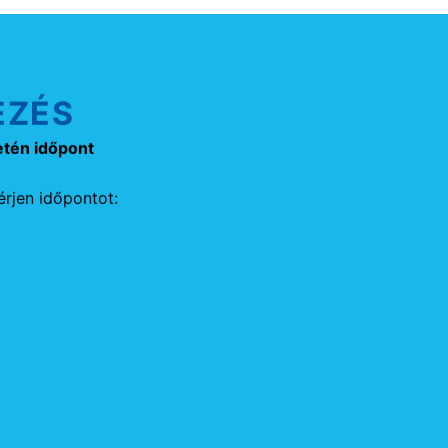
EZÉS
etén időpont
rjen időpontot: