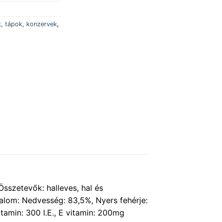
k, tápok, konzervek
,
sszetevők: halleves, hal és
alom: Nedvesség: 83,5%, Nyers fehérje:
itamin: 300 I.E., E vitamin: 200mg