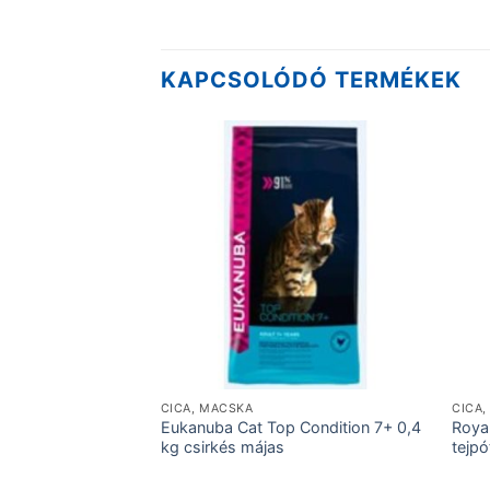
KAPCSOLÓDÓ TERMÉKEK
CICA, MACSKA
CICA
Eukanuba Cat Top Condition 7+ 0,4
Roya
kg csirkés májas
tejpó