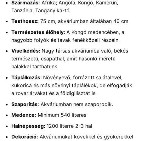
Származás:
Afrika; Angola, Kongó, Kamerun,
Tanzánia, Tanganyika-tó
Testhossz:
75 cm, akváriumban általában 40 cm
Természetes élőhely:
A Kongó medencében, a
nagyobb folyók és tavak fenékközeli részein.
Viselkedés:
Nagy társas akváriumba való, békés
természetű, csapathal, amit hasonló méretű
halakkal tarthatunk
Táplálkozás:
Növényevő; forrázott salátalevél,
kukorica és más növényi táplálékok, de elfogadják
a rovarlárvákat és a földigilisztát is.
Szaporítás:
Akváriumban nem szaporodik.
Medence:
Minimum 540 literes
Halnépesség:
1200 literre 2-3 hal
Dekoráció:
Akváriumukat kövekkel és gyökerekkel