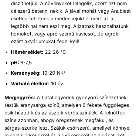
díszíthetjük. A növényeket lelegelik, ezért ezt nem
célszerű betenni nekik. A jávai mohát vagy Anubiast
esetleg tehetünk a medencéjükbe, mert az a
legtöbb hal nem eszi meg. Aljzatnak használhatunk
homokot, vagy apró szemű kavicsot. Jó ugrók,
ezért akváriumukat fedni kell!
Hőmérséklet:
22-26 °C
pH:
6-7,5
Keménység:
10-20 NK°
Várható életkor:
10 év
Megjegyzés:
A fiatal egyedek gyönyörű színezetűek:
testük aranysárga színű, amelyen 6 fekete függőleges
csík húzódik és az úszóik vörös színűek. A felnőttek
színe azonban, ahogy öregszenek megfakul, és
sárgás-szürke lesz. Szájuk csőrszerű, amellyel könnyel
lelegelik a kövekről és a gyökerekről az algákat, sőt