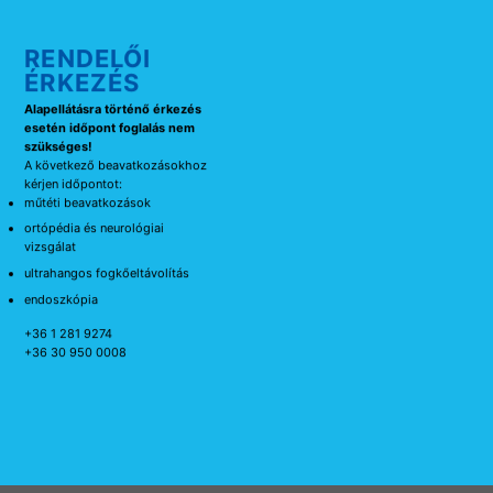
RENDELŐI
ÉRKEZÉS
Alapellátásra történő érkezés
esetén időpont foglalás nem
szükséges!
A következő beavatkozásokhoz
kérjen időpontot:
műtéti beavatkozások
ortópédia és neurológiai
vizsgálat
ultrahangos fogkőeltávolítás
endoszkópia
+36 1 281 9274
+36 30 950 0008