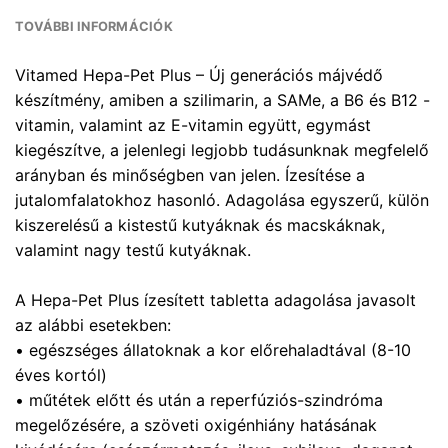
TOVÁBBI INFORMÁCIÓK
Vitamed Hepa-Pet Plus – Új generációs májvédő
készítmény, amiben a szilimarin, a SAMe, a B6 és B12 -
vitamin, valamint az E-vitamin együtt, egymást
kiegészítve, a jelenlegi legjobb tudásunknak megfelelő
arányban és minőségben van jelen. Ízesítése a
jutalomfalatokhoz hasonló. Adagolása egyszerű, külön
kiszerelésű a kistestű kutyáknak és macskáknak,
valamint nagy testű kutyáknak.
A Hepa-Pet Plus ízesített tabletta adagolása javasolt
az alábbi esetekben:
• egészséges állatoknak a kor előrehaladtával (8-10
éves kortól)
• műtétek előtt és után a reperfúziós-szindróma
megelőzésére, a szöveti oxigénhiány hatásának