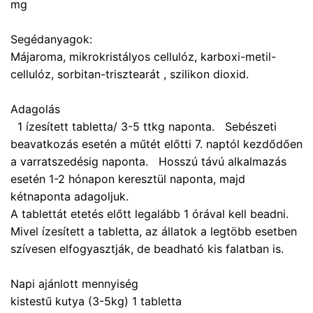
mg
Segédanyagok:
Májaroma, mikrokristályos cellulóz, karboxi-metil-
cellulóz, sorbitan-trisztearát , szilikon dioxid.
Adagolás
1 ízesített tabletta/ 3-5 ttkg naponta.
Sebészeti
beavatkozás esetén a műtét előtti 7. naptól kezdődően
a varratszedésig naponta.
Hosszú távú alkalmazás
esetén 1-2 hónapon keresztül naponta, majd
kétnaponta adagoljuk.
A tablettát etetés előtt legalább 1 órával kell beadni.
Mivel ízesített a tabletta, az állatok a legtöbb esetben
szívesen elfogyasztják, de beadható kis falatban is.
Napi ajánlott mennyiség
kistestű kutya (3-5kg) 1 tabletta