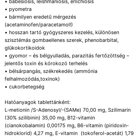
• babesiosis, leishmaniosis, erlichiosis
• pyometra
• bármilyen eredetű mérgezés
(acetaminofen/paracetamol!)
• hosszan tartó gyógyszeres kezelés, különösen
szisztémás gombaellenes szerek, phenobarbital,
glükokortikoidok
• gyomor – és bélgyulladás, parazitás fertőzöttség –
jelentős toxin és kórokozó terhelés
• bélsárpangás, székrekedés (ammónia
felhalmozódás,toxinok)
• cukorbetegség
Hatóanyagok tablettánként:
L-metionin /S-Adenosyl/-(SAMe) 70,00 mg, Szilimarin
(30% szilibinin) 35,00 mg, B12-vitamin
(cianokobalamin) 0,00175 mg, B6-vitamin (piridoxin-
hidroklorid) 4,27 mg, E-vitamin (tokoferol-acetát) 1,79