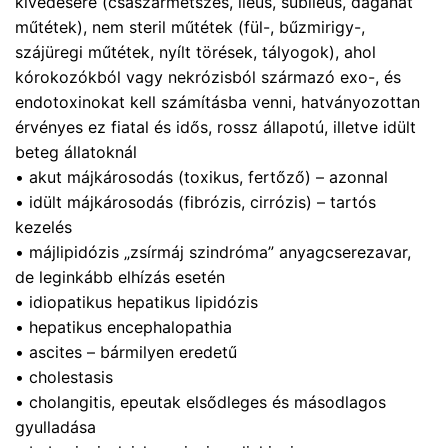
kivédésére (császármetszés, ileus, subileus, daganat
műtétek), nem steril műtétek (fül-, bűzmirigy-,
szájüregi műtétek, nyílt törések, tályogok), ahol
kórokozókból vagy nekrózisból származó exo-, és
endotoxinokat kell számításba venni, hatványozottan
érvényes ez fiatal és idős, rossz állapotú, illetve idült
beteg állatoknál
• akut májkárosodás (toxikus, fertőző) – azonnal
• idült májkárosodás (fibrózis, cirrózis) – tartós
kezelés
• májlipidózis „zsírmáj szindróma” anyagcserezavar,
de leginkább elhízás esetén
• idiopatikus hepatikus lipidózis
• hepatikus encephalopathia
• ascites – bármilyen eredetű
• cholestasis
• cholangitis, epeutak elsődleges és másodlagos
gyulladása