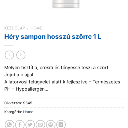
KEZDŐLAP
/
HOME
Héry sampon hosszú szõrre 1 L
Mélyen tisztítja, erõsíti és fényessé teszi a szõrt
Jojoba olajjal.
Állatorvosi felügyelet alatt kifejlesztve – Természetes
PH – Hypoallergén…
Cikkszám:
9645
Kategória:
Home