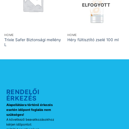
ELFOGYOTT
HOME
HOME
Trixie Safer Biztonsági mellény
Héry fültisztító zselé 100 ml
L
RENDELŐI
ÉRKEZÉS
Alapellátásra történő érkezés
esetén időpont foglalás nem
szükséges!
A következő beavatkozásokhoz
kérjen időpontot: