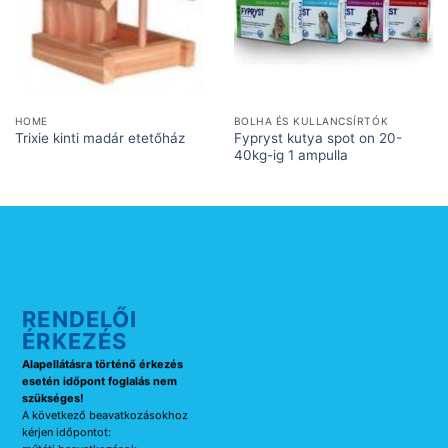
HOME
BOLHA ÉS KULLANCSÍRTÓK
Fypryst kutya spot on 20-
Trixie kinti madár etetőház
40kg-ig 1 ampulla
RENDELŐI
ÉRKEZÉS
Alapellátásra történő érkezés
esetén időpont foglalás nem
szükséges!
A következő beavatkozásokhoz
kérjen időpontot: