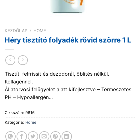
KEZDŐLAP
/
HOME
Héry tisztító folyadék rövid szõrre 1 L
Tisztít, felfrissít és dezodorál, öblítés nélkül.
Kollagénnel.
Állatorvosi felügyelet alatt kifejlesztve – Természetes
PH – Hypoallergén…
Cikkszám:
9616
Kategória:
Home