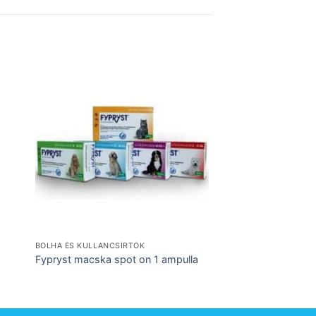
EGYÉB
Trixie Nyúl, tenger
BOLHA ÉS KULLANCSÍRTÓK
Fypryst macska spot on 1 ampulla