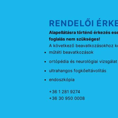
RENDELŐI ÉRK
Alapellátásra történő érkezés es
foglalás nem szükséges!
A következő beavatkozásokhoz ké
műtéti beavatkozások
ortópédia és neurológiai vizsgálat
ultrahangos fogkőeltávolítás
endoszkópia
+36 1 281 9274
+36 30 950 0008