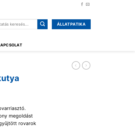
ÁLLATPATIKA
őre:
KAPCSOLAT
kutya
varriasztó.
kony megoldást
gyûjtött rovarok