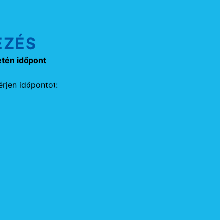
EZÉS
etén időpont
rjen időpontot: