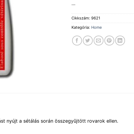
…
Cikkszám:
9621
Kategória:
Home
t nyújt a sétálás során összegyûjtött rovarok ellen.