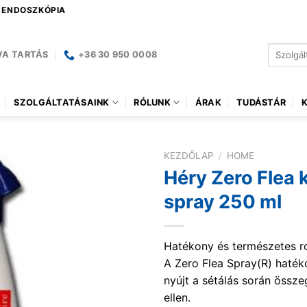
| ENDOSZKÓPIA
Keresés
VA TARTÁS
+36 30 950 0008
a
következ
SZOLGÁLTATÁSAINK
RÓLUNK
ÁRAK
TUDÁSTÁR
KEZDŐLAP
/
HOME
Héry Zero Flea 
spray 250 ml
Hatékony és természetes ro
A Zero Flea Spray(R) haté
nyújt a sétálás során össze
ellen.