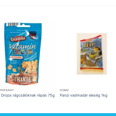
 PATKÁNY
HOME
ie Drops rágcsálóknak répás 75g
Panzi vadmadár eleség 1kg