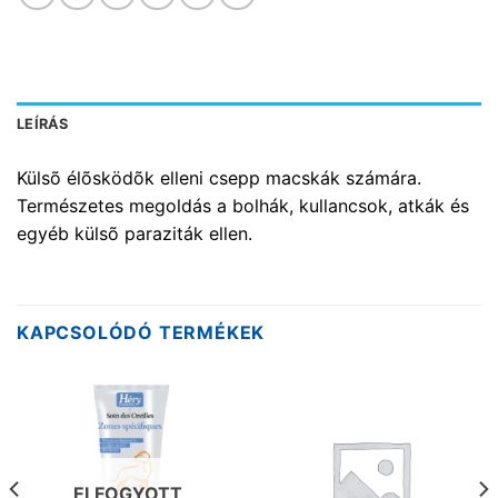
LEÍRÁS
Külsõ élõsködõk elleni csepp macskák számára.
Természetes megoldás a bolhák, kullancsok, atkák és
egyéb külsõ paraziták ellen.
KAPCSOLÓDÓ TERMÉKEK
ELFOGYOTT