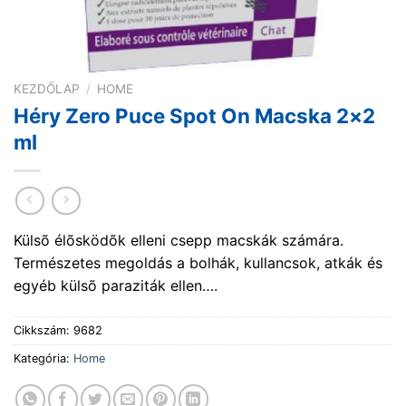
KEZDŐLAP
/
HOME
Héry Zero Puce Spot On Macska 2×2
ml
Külsõ élõsködõk elleni csepp macskák számára.
Természetes megoldás a bolhák, kullancsok, atkák és
egyéb külsõ paraziták ellen….
Cikkszám:
9682
Kategória:
Home