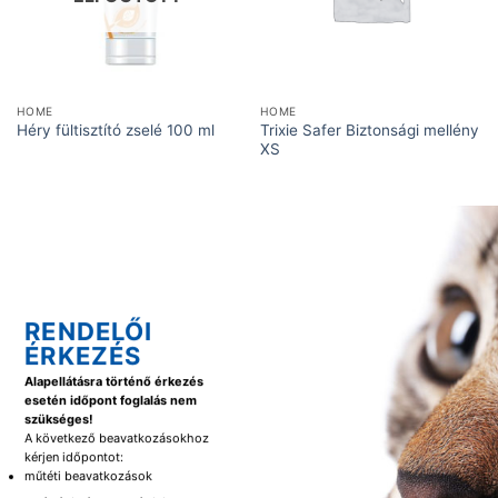
HOME
HOME
Trixie Safer Biztonsági mellény
Héry fültisztító zselé 100 ml
XS
RENDELŐI
ÉRKEZÉS
Alapellátásra történő érkezés
esetén időpont foglalás nem
szükséges!
A következő beavatkozásokhoz
kérjen időpontot:
műtéti beavatkozások