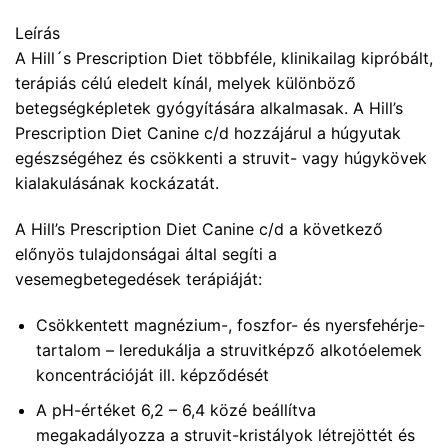
Leírás
A Hill´s Prescription Diet többféle, klinikailag kipróbált,
terápiás célú eledelt kínál, melyek különböző
betegségképletek gyógyítására alkalmasak. A Hill’s
Prescription Diet Canine c/d hozzájárul a húgyutak
egészségéhez és csökkenti a struvit- vagy húgykövek
kialakulásának kockázatát.
A Hill’s Prescription Diet Canine c/d a következő
előnyös tulajdonságai által segíti a
vesemegbetegedések terápiáját:
Csökkentett magnézium-, foszfor- és nyersfehérje-
tartalom – leredukálja a struvitképző alkotóelemek
koncentrációját ill. képződését
A pH-értéket 6,2 – 6,4 közé beállítva
megakadályozza a struvit-kristályok létrejöttét és