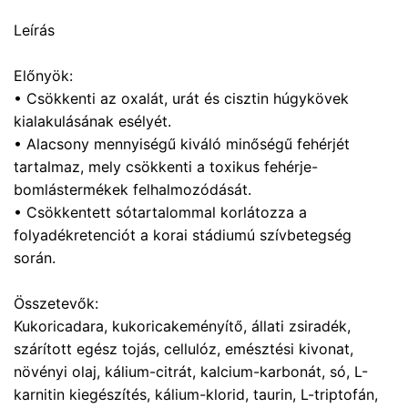
Leírás
Előnyök:
• Csökkenti az oxalát, urát és cisztin húgykövek
kialakulásának esélyét.
• Alacsony mennyiségű kiváló minőségű fehérjét
tartalmaz, mely csökkenti a toxikus fehérje-
bomlástermékek felhalmozódását.
• Csökkentett sótartalommal korlátozza a
folyadékretenciót a korai stádiumú szívbetegség
során.
Összetevők:
Kukoricadara, kukoricakeményítő, állati zsiradék,
szárított egész tojás, cellulóz, emésztési kivonat,
növényi olaj, kálium-citrát, kalcium-karbonát, só, L-
karnitin kiegészítés, kálium-klorid, taurin, L-triptofán,