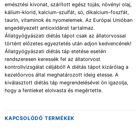
emésztési kivonat, szárított egész tojás, növényi olaj,
kálium-klorid, kalcium-szulfát, só, dikalcium-foszfát,
taurin, vitaminok és nyomelemek. Az Európai Unióban
engedélyezett antioxidánst tartalmaz.
Állatgyógyászati diétás tápot csak az állatorvossal
történt előzetes egyeztetés után adjon kedvencének!
Állatgyógyászati diétás táp etetése esetén
rendszeresen keressék fel az állatorvost
kontrollvizsgálat céljából! A diétás tápot kizárólag a
kezelőorvos által meghatározott ideig etesse. A
kiválasztott diétás táp megrendelésével ön igazolja,
hogy a fentieket elolvasta és megértette.
KAPCSOLÓDÓ TERMÉKEK