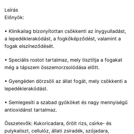
Leírás
Előnyök:
• Klinikailag bizonyítottan csökkenti az ínygyulladást,
a lepedéklerakódást, a fogkőképződést, valamint a
fogak elszíneződését.
• Speciális rostot tartalmaz, mely tisztítja a fogakat
még a tápszem összemorzsolódása előtt.
• Gyengéden dörzsöli az állat fogát, mely csökkenti a
lepedéklerakódást.
• Semlegesíti a szabad gyököket és nagy mennyiségű
antioxidánst tartalmaz.
Összetevők: Kukoricadara, őrölt rizs, csirke- és
pulykaliszt, cellulóz, állati zsiradék, szójadara,