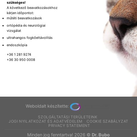
szükséges!
A következő beavatkozásokhoz
kérjen időpontot:
műtéti beavatkozások
ortópédia és neurológiai
vizsgálat
ultrahangos fogkőeltávolítás
endoszkópia
+36 1 281 9274
+36 30 950 0008
Weboldalt készítette:
SZOLGÁLTATÁSI TERÜLETEINK
JOGI NYILATKOZAT ÉS ADATVÉDELEM
COOKIE SZABÁLYZAT
PRIVACY STATEMENT
Minden jog fenntartva! 2026 ©
Dr. Bubo