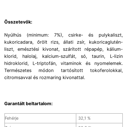
Összetevők:
Nyúlhús (minimum: 7%), csirke- és pulykaliszt,
kukoricadara, őrölt rizs, állati zsír, kukoricaglutén-
liszt, emésztési kivonat, szárított répapép, kálium-
klorid, halolaj, kalcium-szulfát, só, taurin, L-lizin
hidroklorid, L-triptofán, vitaminok és nyomelemek.
Természetes módon tartósított tokoferolokkal,
citromsavval és rozmaring kivonattal.
Garantált beltartalom:
Fehérje
32,1 %