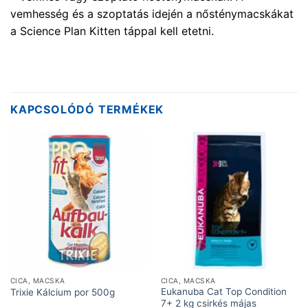
vemhesség és a szoptatás idején a nősténymacskákat
a Science Plan Kitten táppal kell etetni.
KAPCSOLÓDÓ TERMÉKEK
CICA, MACSKA
CICA, MACSKA
Eukanuba Cat Top Condition
Trixie Kálcium por 500g
7+ 2 kg csirkés májas