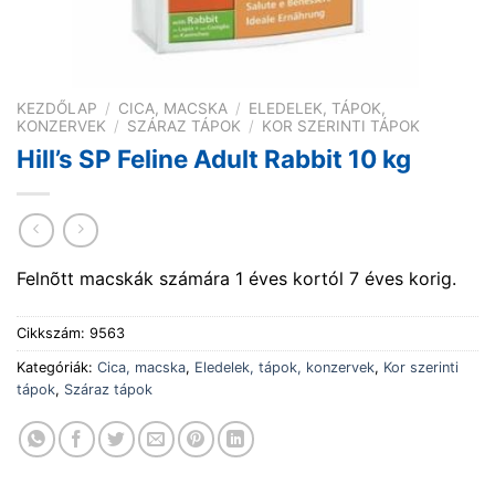
KEZDŐLAP
/
CICA, MACSKA
/
ELEDELEK, TÁPOK,
KONZERVEK
/
SZÁRAZ TÁPOK
/
KOR SZERINTI TÁPOK
Hill’s SP Feline Adult Rabbit 10 kg
Felnõtt macskák számára 1 éves kortól 7 éves korig.
Cikkszám:
9563
Kategóriák:
Cica, macska
,
Eledelek, tápok, konzervek
,
Kor szerinti
tápok
,
Száraz tápok