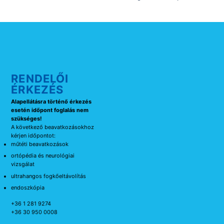
RENDELŐI
ÉRKEZÉS
Alapellátásra történő érkezés
esetén időpont foglalás nem
szükséges!
A következő beavatkozásokhoz
kérjen időpontot:
műtéti beavatkozások
ortópédia és neurológiai
vizsgálat
ultrahangos fogkőeltávolítás
endoszkópia
+36 1 281 9274
+36 30 950 0008