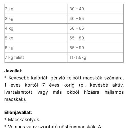
2 kg
30 – 40
3 kg
40 – 55
4 kg
50 – 65
5 kg
55 – 80
6 kg
65 – 90
7 kg felett
11-13/kg
Javallat:
* Kevesebb kalóriát igénylő felnőtt macskák számára,
1 éves kortól 7 éves korig (pl. kevésbé aktív,
ivartalanított vagy más okból hízásra hajlamos
macskák).
Ellenjavallat:
* Macskakölyök.
* Vemhes vagy szoptató nősténymacskák. A