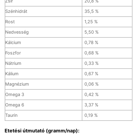
Zsír
20,8 %
Szénhidrát
35,5 %
Rost
1,25 %
Nedvesség
5,50 %
Kálcium
0,78 %
Foszfor
0,68 %
Nátrium
0,33 %
Kálium
0,67 %
Magnézium
0,06 %
Omega 3
0,42 %
Omega 6
3,37 %
Taurin
0,19 %
Etetési útmutató (gramm/nap):