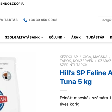
| ENDOSZKÓPIA
Keresés
VA TARTÁS
+36 30 950 0008
a
következ
SZOLGÁLTATÁSAINK
RÓLUNK
ÁRAK
TUDÁSTÁR
KEZDŐLAP
/
CICA, MACSKA
/
TÁPOK, KONZERVEK
/
SZÁRAZ
SZERINTI TÁPOK
Hill’s SP Feline 
Tuna 5 kg
Felnõtt macskák számára 1 
éves korig.