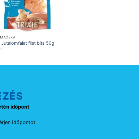
, MACSKA
e Jutalomfalat filet bits 50g
e
EZÉS
etén időpont
rjen időpontot: