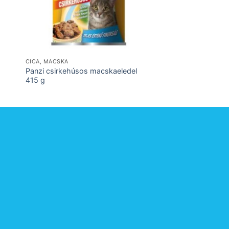
CICA, MACSKA
CICA, MACSKA
Panzi csirkehúsos macskaeledel
Eukanuba Cat Top C
415 g
csirkés májas mac