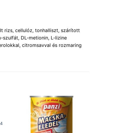
izs, cellulóz, tonhalliszt, szárított
-szulfát, DL-metionin, L-lizine
erolokkal, citromsavval és rozmaring
,4