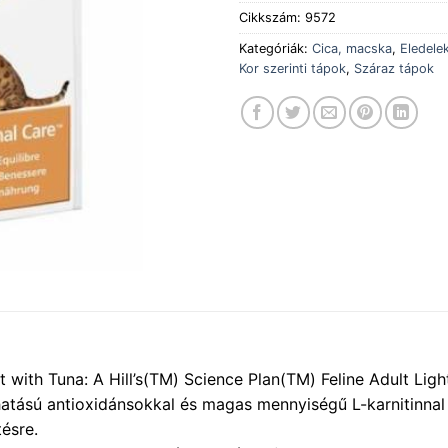
Cikkszám:
9572
Kategóriák:
Cica, macska
,
Eledele
Kor szerinti tápok
,
Száraz tápok
t with Tuna: A Hill’s(TM) Science Plan(TM) Feline Adult Light
hatású antioxidánsokkal és magas mennyiségű L-karnitinnal k
ésre.