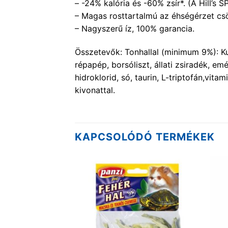
– -24% kalória és -60% zsír*. (A Hill’s 
– Magas rosttartalmú az éhségérzet cs
– Nagyszerű íz, 100% garancia.
Összetevők: Tonhallal (minimum 9%): Kukor
répapép, borsóliszt, állati zsiradék, emé
hidroklorid, só, taurin, L-triptofán,vi
kivonattal.
KAPCSOLÓDÓ TERMÉKEK