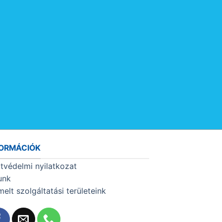
FORMÁCIÓK
tvédelmi nyilatkozat
unk
melt szolgáltatási területeink