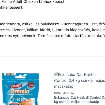
SP Feline Adult Chicken táphoz képest)
ökkentéséért.
icadara, csirke- és pulykaliszt, kukoricaglutén-liszt, őrölt r
sztési kivonat, kálium-klorid, L-karnitin kiegészítés, kalcium
taminok és nyomelemek. Természetes módon tartósított tokof
CICA, MACSKA
Eukanuba Cat Hairball Control 0
kg csirkés májas macskatáp