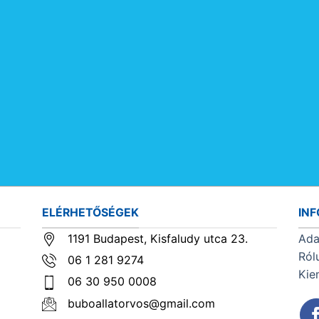
ELÉRHETŐSÉGEK
IN
1191 Budapest, Kisfaludy utca 23.
Ada
Ról
06 1 281 9274
Kie
06 30 950 0008
buboallatorvos@gmail.com