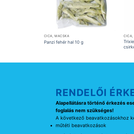
CICA, MACSKA
CICA
Trixi
Panzi fehér hal 10 g
csirk
RENDELŐI ÉRK
Alapellátásra történő érkezés es
foglalás nem szükséges!
A következő beavatkozásokhoz ké
műtéti beavatkozások