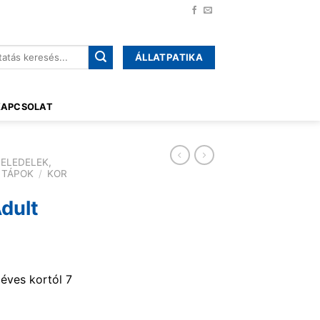
ÁLLATPATIKA
őre:
KAPCSOLAT
ELEDELEK,
 TÁPOK
/
KOR
Adult
éves kortól 7