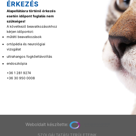
ÉRKEZÉS
Alapellátásra történő érkezés
esetén időpont foglalás nem
szükséges!
A következő beavatkozásokhoz
kérjen időpontot:
műtéti beavatkozások
ortópédia és neurológiai
vizsgálat
ultrahangos fogkőeltávolítás
endoszkópia
+36 1 281 9274
+36 30 950 0008
Weboldalt készítette:
SZOLGÁLTATÁSI TERÜLETEINK