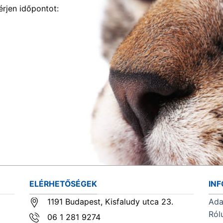
rjen időpontot:
ELÉRHETŐSÉGEK
IN
1191 Budapest, Kisfaludy utca 23.
Ada
Ról
06 1 281 9274