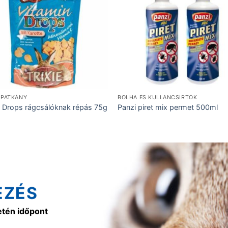
 PATKÁNY
BOLHA ÉS KULLANCSÍRTÓK
ie Drops rágcsálóknak répás 75g
Panzi piret mix permet 500ml
EZÉS
etén időpont