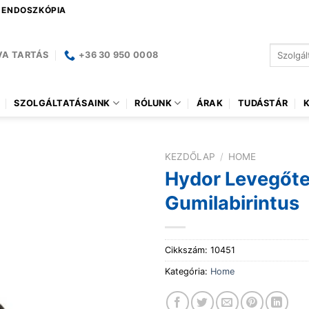
| ENDOSZKÓPIA
Keresés
VA TARTÁS
+36 30 950 0008
a
következ
SZOLGÁLTATÁSAINK
RÓLUNK
ÁRAK
TUDÁSTÁR
KEZDŐLAP
/
HOME
Hydor Levegőte
Gumilabirintus
Cikkszám:
10451
Kategória:
Home