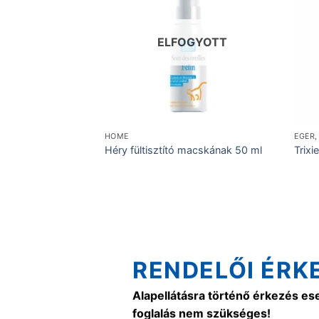
ELFOGYOTT
HOME
EGÉR,
ipő odu
Héry fültisztító macskának 50 ml
Trix
RENDELŐI ÉRK
Alapellátásra történő érkezés es
foglalás nem szükséges!