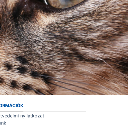
FORMÁCIÓK
tvédelmi nyilatkozat
unk