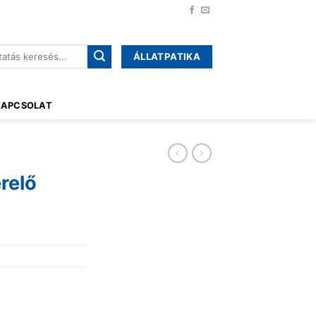
ÁLLATPATIKA
őre:
KAPCSOLAT
relő