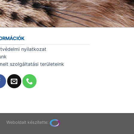
FORMÁCIÓK
tvédelmi nyilatkozat
unk
melt szolgáltatási területeink
T
Weboldalt készítette: