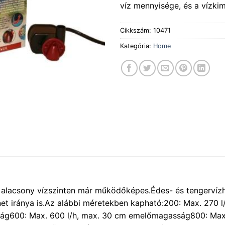
víz mennyisége, és a vízki
Cikkszám:
10471
Kategória:
Home
lacsony vízszinten már működőképes.Édes- és tengervízhe
enet iránya is.Az alábbi méretekben kapható:200: Max. 27
ág600: Max. 600 l/h, max. 30 cm emelőmagasság800: Max.