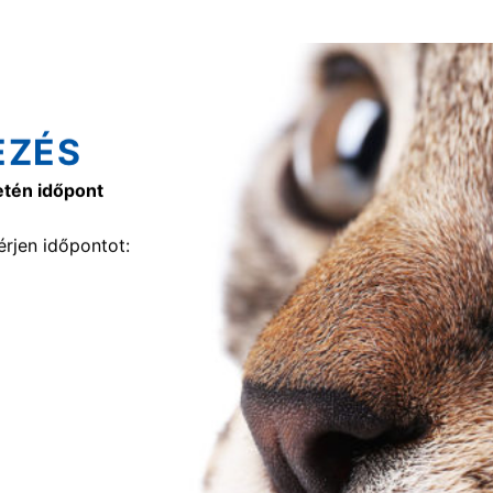
EZÉS
etén időpont
rjen időpontot: