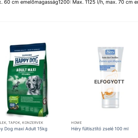
x. 60 cm emelőmagasság1200: Max. 1125 l/h, max. 70 cm
ELFOGYOTT
LEK, TÁPOK, KONZERVEK
HOME
y Dog maxi Adult 15kg
Héry fültisztító zselé 100 ml