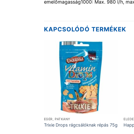
emelőmagasság1000: Max. 980 l/h, ma
KAPCSOLÓDÓ TERMÉKEK
EGÉR, PATKÁNY
ELEDE
 etetőház
Trixie Drops rágcsálóknak répás 75g
Happ