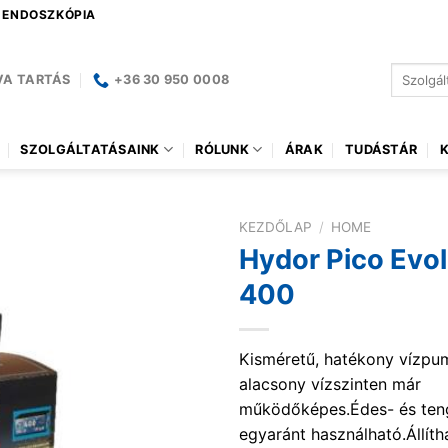
| ENDOSZKÓPIA
Keresés
VA TARTÁS
+36 30 950 0008
a
következ
SZOLGÁLTATÁSAINK
RÓLUNK
ÁRAK
TUDÁSTÁR
KEZDŐLAP
/
HOME
Hydor Pico Evol
400
Kisméretű, hatékony vízp
alacsony vízszinten már
működőképes.Édes- és ten
egyaránt használható.Állíth