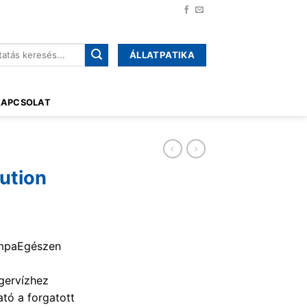
ÁLLATPATIKA
őre:
KAPCSOLAT
ution
umpaEgészen
gervízhez
ató a forgatott