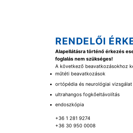
RENDELŐI ÉRK
Alapellátásra történő érkezés es
foglalás nem szükséges!
A következő beavatkozásokhoz ké
műtéti beavatkozások
ortópédia és neurológiai vizsgálat
ultrahangos fogkőeltávolítás
endoszkópia
+36 1 281 9274
+36 30 950 0008