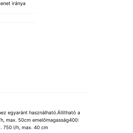
menet iránya
z egyaránt használható.Állítható a
0 l/h, max. 50cm emelőmagasság400:
 750 l/h, max. 40 cm