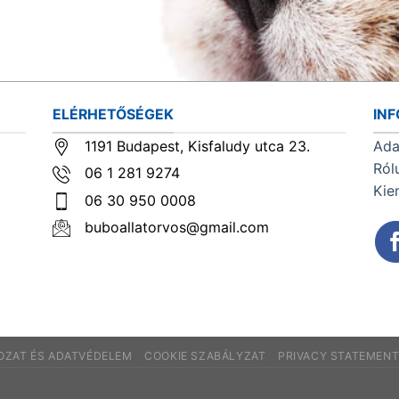
ELÉRHETŐSÉGEK
IN
1191 Budapest, Kisfaludy utca 23.
Ada
Ról
06 1 281 9274
Kie
06 30 950 0008
buboallatorvos@gmail.com
KOZAT ÉS ADATVÉDELEM
COOKIE SZABÁLYZAT
PRIVACY STATEMEN