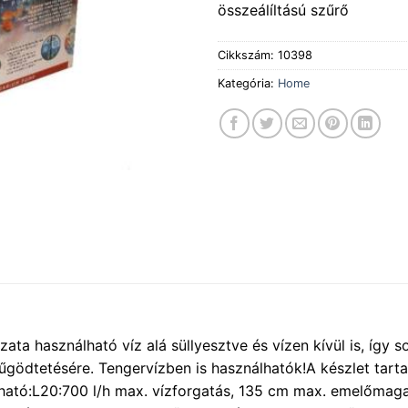
összeálíltású szűrő
Cikkszám:
10398
Kategória:
Home
ta használható víz alá süllyesztve és vízen kívül is, így s
 műgödtetésére. Tengervízben is használhatók!A készlet tart
ható:L20:700 l/h max. vízforgatás, 135 cm max. emelőmag