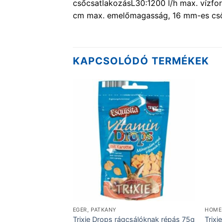
csőcsatlakozásL30:1200 l/h max. vízfo
cm max. emelőmagasság, 16 mm-es cs
KAPCSOLÓDÓ TERMÉKEK
KONZERVEK
EGÉR, PATKÁNY
HOME
Adult 15kg
Trixie Drops rágcsálóknak répás 75g
Trixi