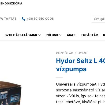
| ENDOSZKÓPIA
Keresés
VA TARTÁS
+36 30 950 0008
a
következ
SZOLGÁLTATÁSAINK
RÓLUNK
ÁRAK
TUDÁSTÁR
KEZDŐLAP
/
HOME
Hydor Seltz L 4
vízpumpa
Univerzális vízpumpaA Hyd
sorozata használható víz al
vízen kívül is, így sok felh
tesz lehetővé, kiválóak pl. 