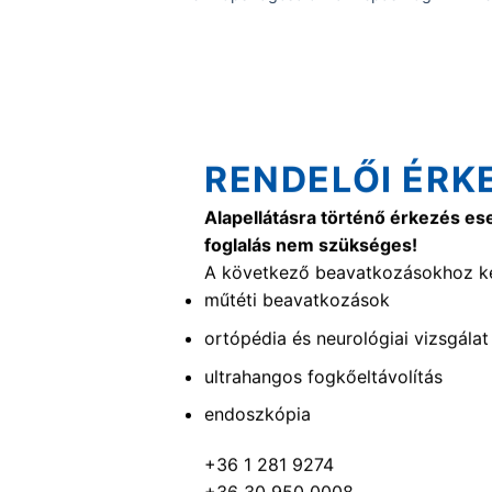
RENDELŐI ÉRK
Alapellátásra történő érkezés es
foglalás nem szükséges!
A következő beavatkozásokhoz ké
műtéti beavatkozások
ortópédia és neurológiai vizsgálat
ultrahangos fogkőeltávolítás
endoszkópia
+36 1 281 9274
+36 30 950 0008