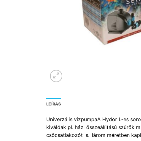
LEÍRÁS
Univerzális vízpumpaA Hydor L-es soroza
kiválóak pl. házi összeálíltású szűrők
csőcsatlakozót is.Három méretben kap