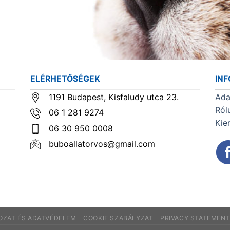
ELÉRHETŐSÉGEK
IN
1191 Budapest, Kisfaludy utca 23.
Ada
Ról
06 1 281 9274
Kie
06 30 950 0008
buboallatorvos@gmail.com
KOZAT ÉS ADATVÉDELEM
COOKIE SZABÁLYZAT
PRIVACY STATEMEN