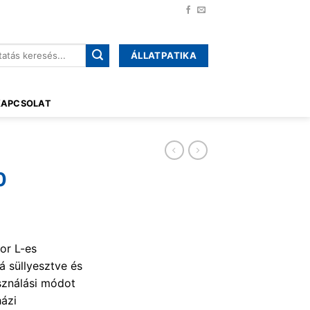
ÁLLATPATIKA
őre:
KAPCSOLAT
0
or L-es
á süllyesztve és
asználási módot
házi