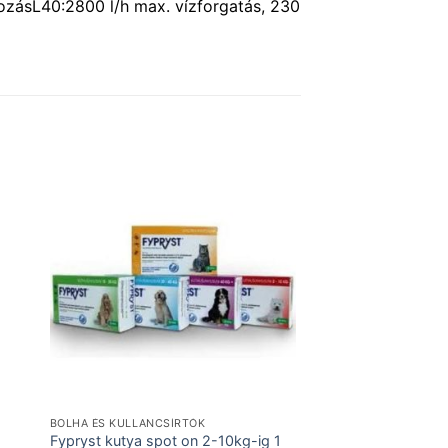
zásL40:2800 l/h max. vízforgatás, 230
BOLHA ÉS KULLANCSÍRTÓK
Fypryst kutya spot on 2-10kg-ig 1