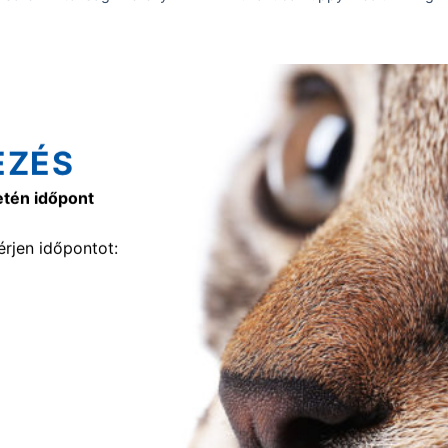
EZÉS
etén időpont
rjen időpontot: