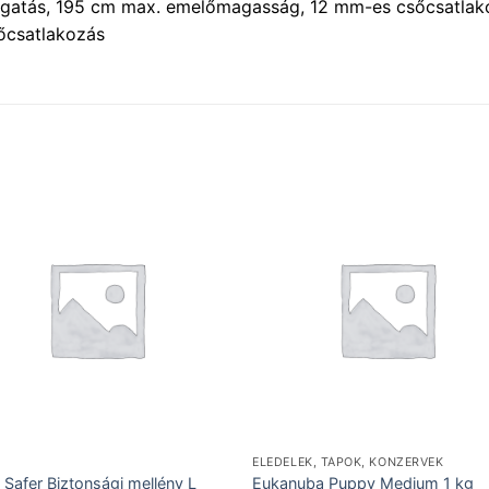
rgatás, 195 cm max. emelőmagasság, 12 mm-es csőcsatlako
őcsatlakozás
ELEDELEK, TÁPOK, KONZERVEK
e Safer Biztonsági mellény L
Eukanuba Puppy Medium 1 kg