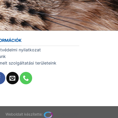
FORMÁCIÓK
tvédelmi nyilatkozat
unk
melt szolgáltatási területeink
T
Weboldalt készítette: