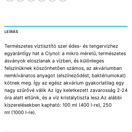
LEÍRÁS
Természetes víztisztító szer édes- és tengervízhez
egyarántÍgy hat a Clynol: a mikro méretű, természetes
ásványok eloszlanak a vízben, és különleges
felszínüknek köszönhetően számos, az akváriumban
nemkívánatos anyagot (elszíneződést, baktériumokat)
kötnek meg. Így az egész akvárium gyakorlatilag egy
nagy szűrővé válik Az így keletkezett zavarosság 2-24
óra alatt eltűnik, és a víz kristálytiszta lesz.Az alábbi
kiszerelésekben kapható: 100 ml (400 l-re), 250
ml (1000 l-re).