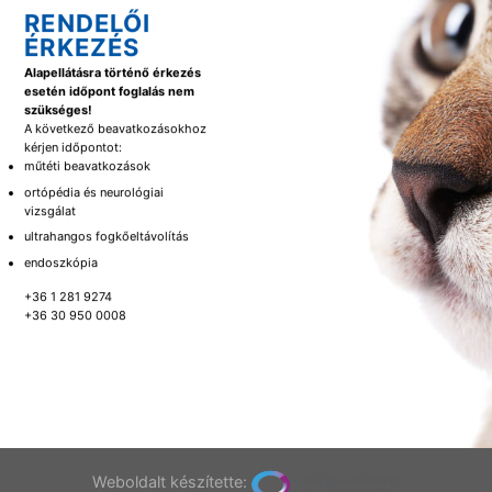
RENDELŐI
ÉRKEZÉS
Alapellátásra történő érkezés
esetén időpont foglalás nem
szükséges!
A következő beavatkozásokhoz
kérjen időpontot:
műtéti beavatkozások
ortópédia és neurológiai
vizsgálat
ultrahangos fogkőeltávolítás
endoszkópia
+36 1 281 9274
+36 30 950 0008
Weboldalt készítette: