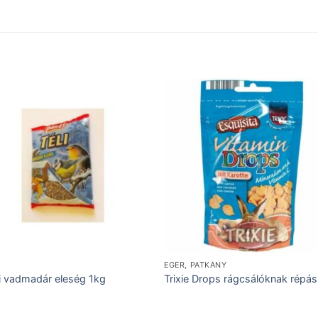
EGÉR, PATKÁNY
i vadmadár eleség 1kg
Trixie Drops rágcsálóknak répá