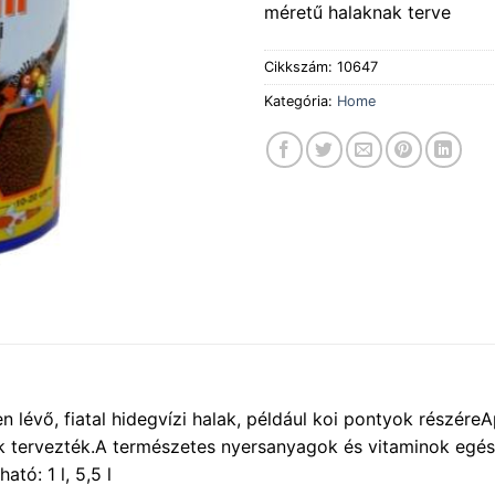
méretű halaknak terve
Cikkszám:
10647
Kategória:
Home
évő, fiatal hidegvízi halak, például koi pontyok részére
ak tervezték.A természetes nyersanyagok és vitaminok egé
tó: 1 l, 5,5 l