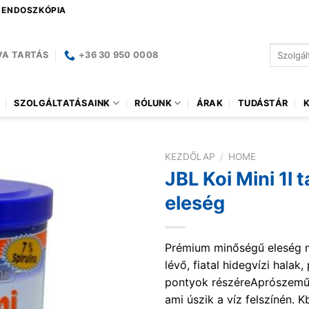
| ENDOSZKÓPIA
Keresés
VA TARTÁS
+36 30 950 0008
a
következ
SZOLGÁLTATÁSAINK
RÓLUNK
ÁRAK
TUDÁSTÁR
KEZDŐLAP
/
HOME
JBL Koi Mini 1l t
eleség
Prémium minőségű eleség 
lévő, fiatal hidegvízi halak,
pontyok részéreAprószemű
ami úszik a víz felszínén. 