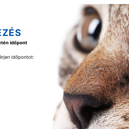
EZÉS
etén időpont
rjen időpontot: