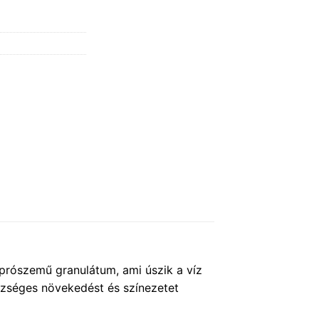
Aprószemű granulátum, ami úszik a víz
szséges növekedést és színezetet