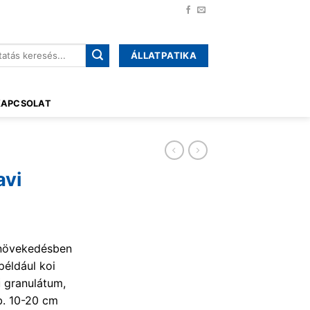
ÁLLATPATIKA
őre:
KAPCSOLAT
avi
növekedésben
 például koi
 granulátum,
Kb. 10-20 cm