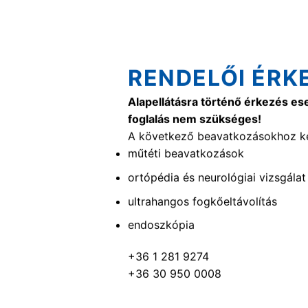
RENDELŐI ÉRK
Alapellátásra történő érkezés es
foglalás nem szükséges!
A következő beavatkozásokhoz ké
műtéti beavatkozások
ortópédia és neurológiai vizsgálat
ultrahangos fogkőeltávolítás
endoszkópia
+36 1 281 9274
+36 30 950 0008