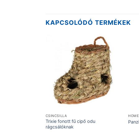
KAPCSOLÓDÓ TERMÉKEK
GYOTT
CSINCSILLA
HOME
Trixie fonott fű cipő odu
macskának 50 ml
Panz
rágcsálóknak