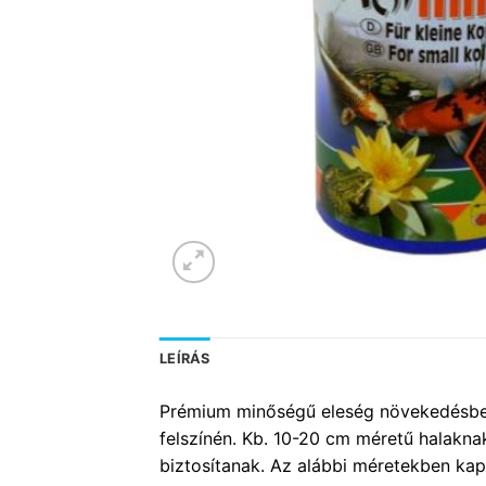
LEÍRÁS
Prémium minőségű eleség növekedésben l
felszínén. Kb. 10-20 cm méretű halakn
biztosítanak. Az alábbi méretekben kapha