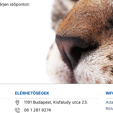
rjen időpontot:
ELÉRHETŐSÉGEK
IN
1191 Budapest, Kisfaludy utca 23.
Ada
Ról
06 1 281 9274