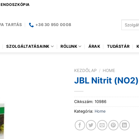
| ENDOSZKÓPIA
Keresés
VA TARTÁS
+36 30 950 0008
a
következ
SZOLGÁLTATÁSAINK
RÓLUNK
ÁRAK
TUDÁSTÁR
KEZDŐLAP
/
HOME
JBL Nitrit (NO2)
Cikkszám:
10986
Kategória:
Home