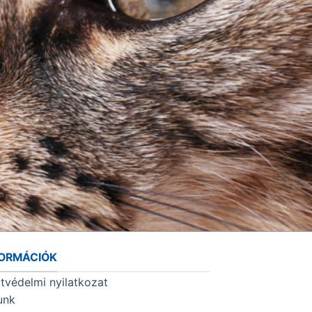
FORMÁCIÓK
tvédelmi nyilatkozat
unk