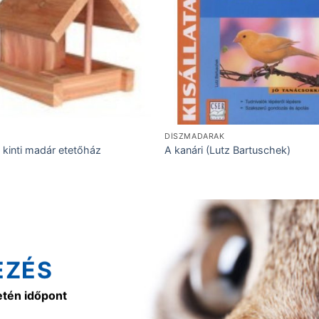
DÍSZMADARAK
e kinti madár etetőház
A kanári (Lutz Bartuschek)
EZÉS
etén időpont