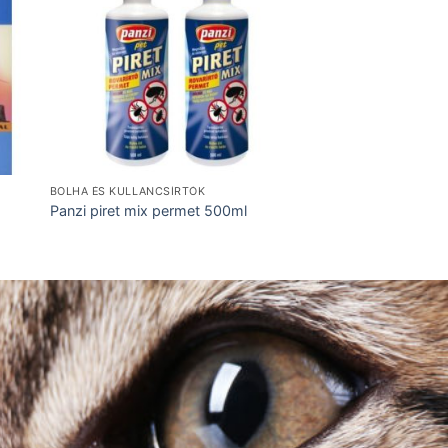
BOLHA ÉS KULLANCSÍRTÓK
CICA, MACSKA
Mark Chappel Gree
Panzi piret mix permet 500ml
100 db