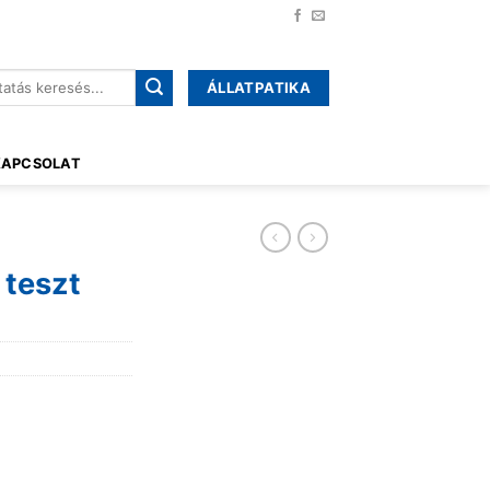
ÁLLATPATIKA
őre:
KAPCSOLAT
 teszt