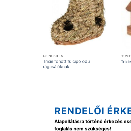
CSINCSILLA
HOME
Trixie fonott fű cipő odu
Trixi
rágcsálóknak
RENDELŐI ÉRK
Alapellátásra történő érkezés es
foglalás nem szükséges!