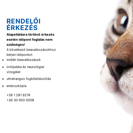
RENDELŐI
ÉRKEZÉS
Alapellátásra történő érkezés
esetén időpont foglalás nem
szükséges!
A következő beavatkozásokhoz
kérjen időpontot:
műtéti beavatkozások
ortópédia és neurológiai
vizsgálat
ultrahangos fogkőeltávolítás
endoszkópia
+36 1 281 9274
+36 30 950 0008