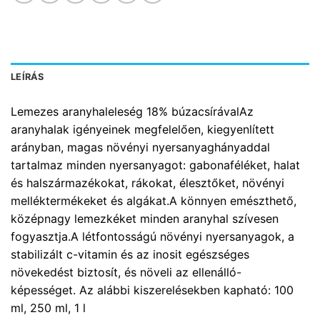
LEÍRÁS
Lemezes aranyhaleleség 18% búzacsírávalAz
aranyhalak igényeinek megfelelően, kiegyenlített
arányban, magas növényi nyersanyaghányaddal
tartalmaz minden nyersanyagot: gabonaféléket, halat
és halszármazékokat, rákokat, élesztőket, növényi
melléktermékeket és algákat.A könnyen emészthető,
középnagy lemezkéket minden aranyhal szívesen
fogyasztja.A létfontosságú növényi nyersanyagok, a
stabilizált c-vitamin és az inosit egészséges
növekedést biztosít, és növeli az ellenálló-
képességet. Az alábbi kiszerelésekben kapható: 100
ml, 250 ml, 1 l