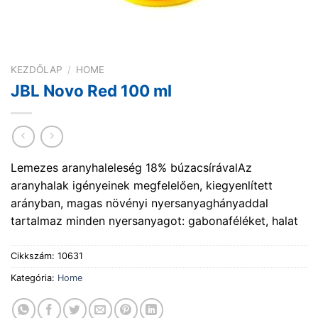
KEZDŐLAP
/
HOME
JBL Novo Red 100 ml
Lemezes aranyhaleleség 18% búzacsírávalAz
aranyhalak igényeinek megfelelően, kiegyenlített
arányban, magas növényi nyersanyaghányaddal
tartalmaz minden nyersanyagot: gabonaféléket, halat
Cikkszám:
10631
Kategória:
Home