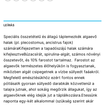
LEÍRÁS
Speciális összetételű és állagú táplemezkék algaevő
halak (pl. plecostomus, ancistrus fajok)
számáraKifejezetten a tapadószájú halak számára
kifejlesztveBúzacsírát, spirulina-algát, számos növényi
összetevőt, és 10% farostot tartalmaz. Farostot az
algaevők természetes élőhelyükön is fogyasztanak,
miközben algát csipegetnek a vízbe süllyedt faáakról.
Megfelelő emésztésükhöz ezért fontos ennek
pótlása!A gyorsan süllyedő darabkák közvetlenül a
talajra jutnak, ahol sokáig megőrzik állagukat, így az
algaevőknek elég idejük jut a táplálkozásra.Etessünk
naponta egy-két alkalommal (szükség szerint akár