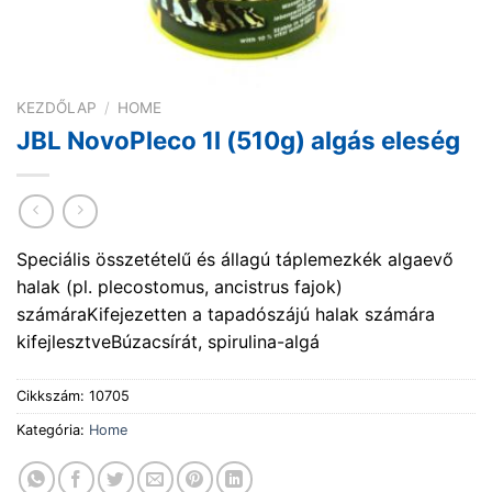
KEZDŐLAP
/
HOME
JBL NovoPleco 1l (510g) algás eleség
Speciális összetételű és állagú táplemezkék algaevő
halak (pl. plecostomus, ancistrus fajok)
számáraKifejezetten a tapadószájú halak számára
kifejlesztveBúzacsírát, spirulina-algá
Cikkszám:
10705
Kategória:
Home