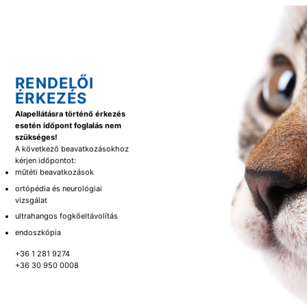
RENDELŐI
ÉRKEZÉS
Alapellátásra történő érkezés
esetén időpont foglalás nem
szükséges!
A következő beavatkozásokhoz
kérjen időpontot:
műtéti beavatkozások
ortópédia és neurológiai
vizsgálat
ultrahangos fogkőeltávolítás
endoszkópia
+36 1 281 9274
+36 30 950 0008