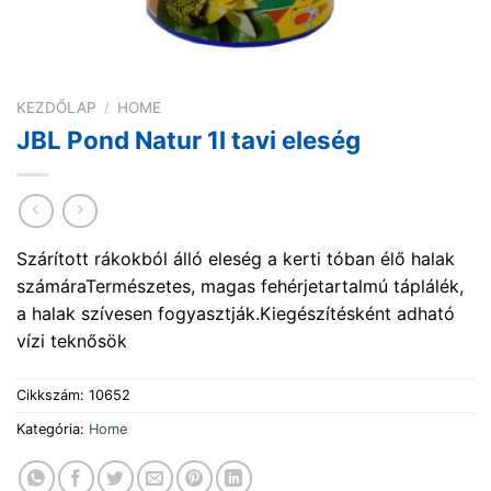
KEZDŐLAP
/
HOME
JBL Pond Natur 1l tavi eleség
Szárított rákokból álló eleség a kerti tóban élő halak
számáraTermészetes, magas fehérjetartalmú táplálék,
a halak szívesen fogyasztják.Kiegészítésként adható
vízi teknősök
Cikkszám:
10652
Kategória:
Home