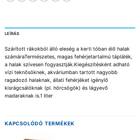
LEÍRÁS
Szárított rákokból álló eleség a kerti tóban élő halak
számáraTermészetes, magas fehérjetartalmú táplálék,
a halak szívesen fogyasztják.Kiegészítésként adható
vízi teknősöknek, akváriumban tartott nagyobb
ragadozó halaknak, állati fehérjéket igénylő
kisrágcsálóknak (pl. hörcsögök) és lágyevő
madaraknak is.1 liter
KAPCSOLÓDÓ TERMÉKEK