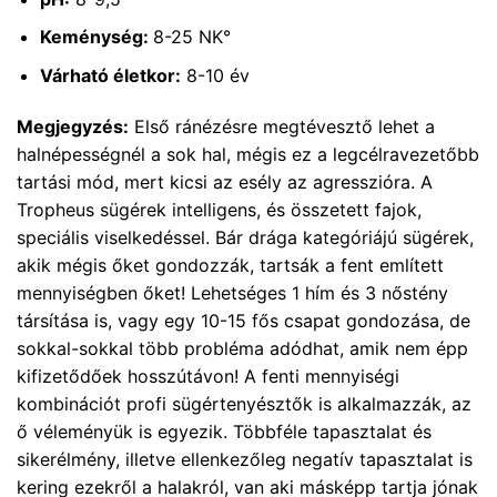
Keménység:
8-25 NK°
Várható életkor:
8-10 év
Megjegyzés:
Első ránézésre megtévesztő lehet a
halnépességnél a sok hal, mégis ez a legcélravezetőbb
tartási mód, mert kicsi az esély az agresszióra. A
Tropheus sügérek intelligens, és összetett fajok,
speciális viselkedéssel. Bár drága kategóriájú sügérek,
akik mégis őket gondozzák, tartsák a fent említett
mennyiségben őket! Lehetséges 1 hím és 3 nőstény
társítása is, vagy egy 10-15 fős csapat gondozása, de
sokkal-sokkal több probléma adódhat, amik nem épp
kifizetődőek hosszútávon! A fenti mennyiségi
kombinációt profi sügértenyésztők is alkalmazzák, az
ő véleményük is egyezik. Többféle tapasztalat és
sikerélmény, illetve ellenkezőleg negatív tapasztalat is
kering ezekről a halakról, van aki másképp tartja jónak