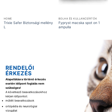
HOME
BOLHA ÉS KULLANCSÍRTÓK
Trixie Safer Biztonsági mellény
Fypryst macska spot on 1
L
ampulla
RENDELŐI
ÉRKEZÉS
Alapellátásra történő érkezés
esetén időpont foglalás nem
szükséges!
A következő beavatkozásokhoz
kérjen időpontot:
műtéti beavatkozások
ortópédia és neurológiai
vizsgálat