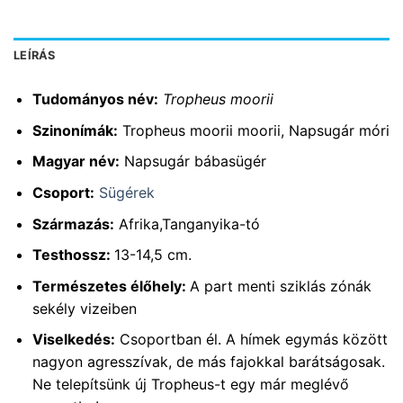
LEÍRÁS
Tudományos név:
Tropheus moorii
Szinonímák:
Tropheus moorii moorii, Napsugár móri
Magyar név:
Napsugár bábasügér
Csoport:
Sügérek
Származás:
Afrika,Tanganyika-tó
Testhossz:
13-14,5 cm.
Természetes élőhely:
A part menti sziklás zónák
sekély vizeiben
Viselkedés:
Csoportban él. A hímek egymás között
nagyon agresszívak, de más fajokkal barátságosak.
Ne telepítsünk új Tropheus-t egy már meglévő