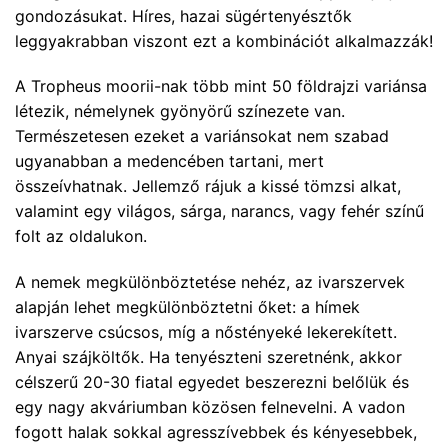
gondozásukat. Híres, hazai sügértenyésztők
leggyakrabban viszont ezt a kombinációt alkalmazzák!
A Tropheus moorii-nak több mint 50 földrajzi variánsa
létezik, némelynek gyönyörű színezete van.
Természetesen ezeket a variánsokat nem szabad
ugyanabban a medencében tartani, mert
összeívhatnak. Jellemző rájuk a kissé tömzsi alkat,
valamint egy világos, sárga, narancs, vagy fehér színű
folt az oldalukon.
A nemek megkülönböztetése nehéz, az ivarszervek
alapján lehet megkülönböztetni őket: a hímek
ivarszerve csúcsos, míg a nőstényeké lekerekített.
Anyai szájköltők. Ha tenyészteni szeretnénk, akkor
célszerű 20-30 fiatal egyedet beszerezni belőlük és
egy nagy akváriumban közösen felnevelni. A vadon
fogott halak sokkal agresszívebbek és kényesebbek,