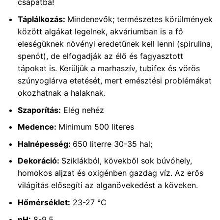
csapatba!
Táplálkozás:
Mindenevők; természetes körülmények
között algákat legelnek, akváriumban is a fő
eleségüknek növényi eredetűnek kell lenni (spirulina,
spenót), de elfogadják az élő és fagyasztott
tápokat is. Kerüljük a marhaszív, tubifex és vörös
szúnyoglárva etetését, mert emésztési problémákat
okozhatnak a halaknak.
Szaporítás:
Elég nehéz
Medence:
Minimum 500 literes
Halnépesség:
650 literre 30-35 hal;
Dekoráció:
Sziklákból, kövekből sok búvóhely,
homokos aljzat és oxigénben gazdag víz. Az erős
világítás elősegíti az alganövekedést a köveken.
Hőmérséklet:
23-27 °C
pH:
8-9,5