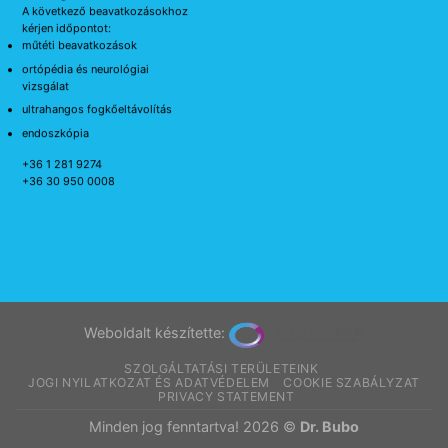
A következő beavatkozásokhoz
kérjen időpontot:
műtéti beavatkozások
ortópédia és neurológiai
vizsgálat
ultrahangos fogkőeltávolítás
endoszkópia
+36 1 281 9274
+36 30 950 0008
Weboldalt készítette:
SZOLGÁLTATÁSI TERÜLETEINK
JOGI NYILATKOZAT ÉS ADATVÉDELEM
COOKIE SZABÁLYZAT
PRIVACY STATEMENT
Minden jog fenntartva! 2026 ©
Dr. Bubo