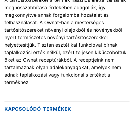
A tartósítószereket a termék hasznos élettartamának
meghosszabbítása érdekében adagolják, így
megkönnyítve annak forgalomba hozatalát és
felhasználását. A Ownat-ban a mesterséges
tartósítószereket növényi olajokból és növényekből
nyert természetes növényi tartósítószerekkel
helyettesítjük. Tisztán esztétikai funkcióval bírnak
táplálkozási érték nélkül, ezért teljesen kiküszöböltük
őket az Ownat receptúrákból. A receptjeink nem
tartalmaznak olyan adalékanyagokat, amelyek nem
adnak táplálkozási vagy funkcionális értéket a
termékhez.
KAPCSOLÓDÓ TERMÉKEK