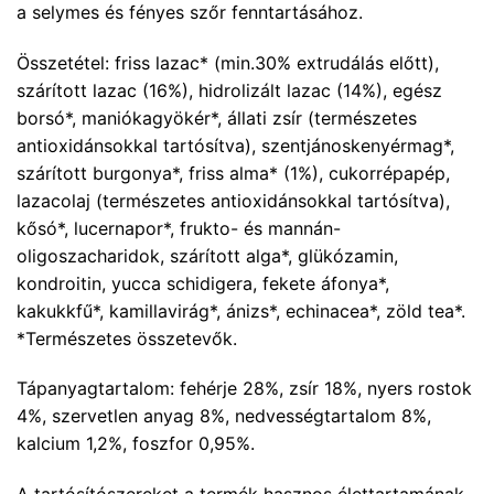
a selymes és fényes szőr fenntartásához.
Összetétel: friss lazac* (min.30% extrudálás előtt),
szárított lazac (16%), hidrolizált lazac (14%), egész
borsó*, maniókagyökér*, állati zsír (természetes
antioxidánsokkal tartósítva), szentjánoskenyérmag*,
szárított burgonya*, friss alma* (1%), cukorrépapép,
lazacolaj (természetes antioxidánsokkal tartósítva),
kősó*, lucernapor*, frukto- és mannán-
oligoszacharidok, szárított alga*, glükózamin,
kondroitin, yucca schidigera, fekete áfonya*,
kakukkfű*, kamillavirág*, ánizs*, echinacea*, zöld tea*.
*Természetes összetevők.
Tápanyagtartalom: fehérje 28%, zsír 18%, nyers rostok
4%, szervetlen anyag 8%, nedvességtartalom 8%,
kalcium 1,2%, foszfor 0,95%.