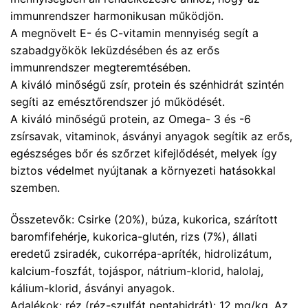
immunrendszer harmonikusan működjön.
A megnövelt E- és C-vitamin mennyiség segít a
szabadgyökök leküzdésében és az erős
immunrendszer megteremtésében.
A kiváló minőségű zsír, protein és szénhidrát szintén
segíti az emésztőrendszer jó működését.
A kiváló minőségű protein, az Omega- 3 és -6
zsírsavak, vitaminok, ásványi anyagok segítik az erős,
egészséges bőr és szőrzet kifejlődését, melyek így
biztos védelmet nyújtanak a környezeti hatásokkal
szemben.
Összetevők: Csirke (20%), búza, kukorica, szárított
baromfifehérje, kukorica-glutén, rizs (7%), állati
eredetű zsiradék, cukorrépa-apríték, hidrolizátum,
kalcium-foszfát, tojáspor, nátrium-klorid, halolaj,
kálium-klorid, ásványi anyagok.
Adalékok: réz (réz-szulfát pentahidrát): 12 mg/kg. Az