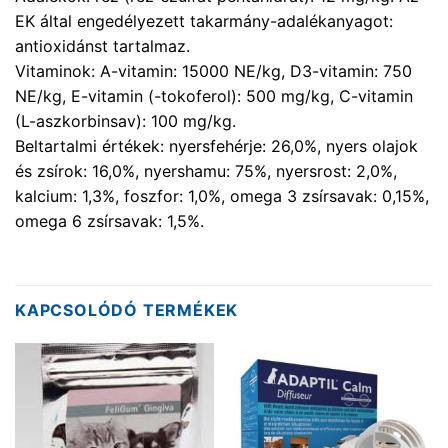
EK által engedélyezett takarmány-adalékanyagot:
antioxidánst tartalmaz.
Vitaminok: A-vitamin: 15000 NE/kg, D3-vitamin: 750
NE/kg, E-vitamin (-tokoferol): 500 mg/kg, C-vitamin
(L-aszkorbinsav): 100 mg/kg.
Beltartalmi értékek: nyersfehérje: 26,0%, nyers olajok
és zsírok: 16,0%, nyershamu: 75%, nyersrost: 2,0%,
kalcium: 1,3%, foszfor: 1,0%, omega 3 zsírsavak: 0,15%,
omega 6 zsírsavak: 1,5%.
KAPCSOLÓDÓ TERMÉKEK