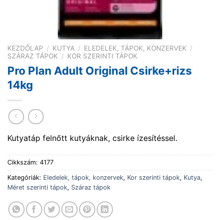
KEZDŐLAP
/
KUTYA
/
ELEDELEK, TÁPOK, KONZERVEK
/
SZÁRAZ TÁPOK
/
KOR SZERINTI TÁPOK
Pro Plan Adult Original Csirke+rizs
14kg
Kutyatáp felnőtt kutyáknak, csirke ízesítéssel.
Cikkszám:
4177
Kategóriák:
Eledelek, tápok, konzervek
,
Kor szerinti tápok
,
Kutya
,
Méret szerinti tápok
,
Száraz tápok