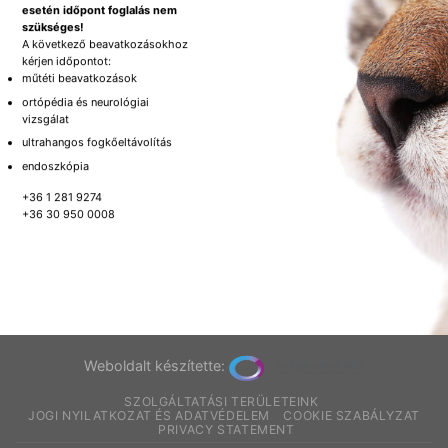
esetén időpont foglalás nem
szükséges!
A következő beavatkozásokhoz
kérjen időpontot:
műtéti beavatkozások
ortópédia és neurológiai
vizsgálat
ultrahangos fogkőeltávolítás
endoszkópia
+36 1 281 9274
+36 30 950 0008
Weboldalt készítette:
SZOLGÁLTATÁSI TERÜLETEINK
JOGI NYILATKOZAT ÉS ADATVÉDELEM
COOKIE SZABÁLYZAT
PRIVACY STATEMENT