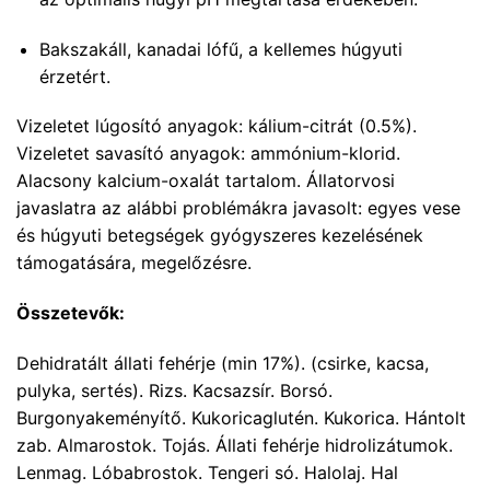
Bakszakáll, kanadai lófű, a kellemes húgyuti
érzetért.
Vizeletet lúgosító anyagok: kálium-citrát (0.5%).
Vizeletet savasító anyagok: ammónium-klorid.
Alacsony kalcium-oxalát tartalom. Állatorvosi
javaslatra az alábbi problémákra javasolt: egyes vese
és húgyuti betegségek gyógyszeres kezelésének
támogatására, megelőzésre.
Összetevők:
Dehidratált állati fehérje (min 17%). (csirke, kacsa,
pulyka, sertés). Rizs. Kacsazsír. Borsó.
Burgonyakeményítő. Kukoricaglutén. Kukorica. Hántolt
zab. Almarostok. Tojás. Állati fehérje hidrolizátumok.
Lenmag. Lóbabrostok. Tengeri só. Halolaj. Hal