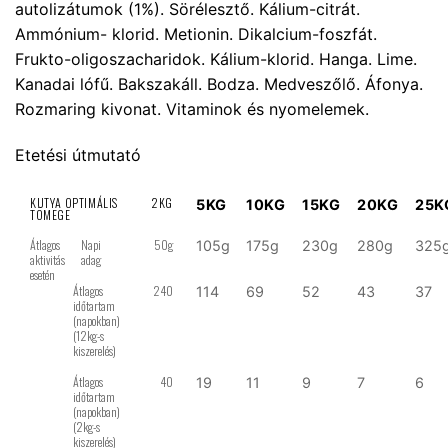
autolizátumok (1%). Sörélesztő. Kálium-citrát.
Ammónium- klorid. Metionin. Dikalcium-foszfát.
Frukto-oligoszacharidok. Kálium-klorid. Hanga. Lime.
Kanadai lófű. Bakszakáll. Bodza. Medveszőlő. Áfonya.
Rozmaring kivonat. Vitaminok és nyomelemek.
Etetési útmutató
KUTYA OPTIMÁLIS
2KG
5KG
10KG
15KG
20KG
25K
TÖMEGE
Átlagos
Napi
50g
105g
175g
230g
280g
325
aktivitás
adag
esetén
Átlagos
240
114
69
52
43
37
időtartam
(napokban)
(12kg-s
kiszerelés)
Átlagos
40
19
11
9
7
6
időtartam
(napokban)
(2kg-s
kiszerelés)