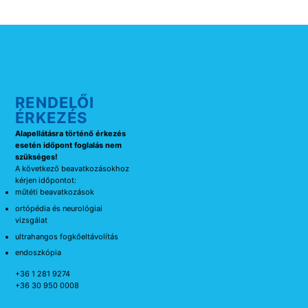
RENDELŐI
ÉRKEZÉS
Alapellátásra történő érkezés
esetén időpont foglalás nem
szükséges!
A következő beavatkozásokhoz
kérjen időpontot:
műtéti beavatkozások
ortópédia és neurológiai
vizsgálat
ultrahangos fogkőeltávolítás
endoszkópia
+36 1 281 9274
+36 30 950 0008