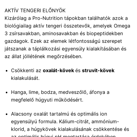
AKTÍV TENGERI ELŐNYÖK
Kizárólag a Pro-Nutrition tápokban találhatók azok a
biológiailag aktív tengeri összetevők, amelyek Omega
3 zsírsavakban, aminosavakban és biopeptidekben
gazdagok. Ezek az elemek létfontosságú szerepet
játszanak a táplálkozási egyensúly kialakításában és
az állat jóllétének megőrzésében.
Csökkenti az
oxalát-kövek
és
struvit-kövek
kialakulását.
Hanga, lime, bodza, medveszőlő, áfonya a
megfelelő húgyuti működésért.
Alacsony oxalát tartalmú és optimális ion
egyensúlyú formula. Kálium-citrát, ammónium-
klorid, a húgykövek kialakulásának csökkentése és
az optimális húgyi pH megtartása érdekében.