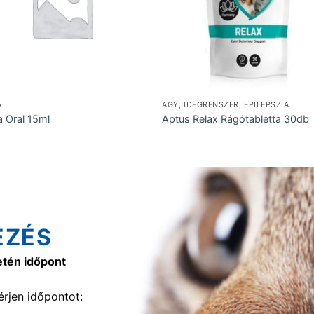
A
AGY, IDEGRENSZER, EPILEPSZIA
a Oral 15ml
Aptus Relax Rágótabletta 30db
EZÉS
etén időpont
rjen időpontot: