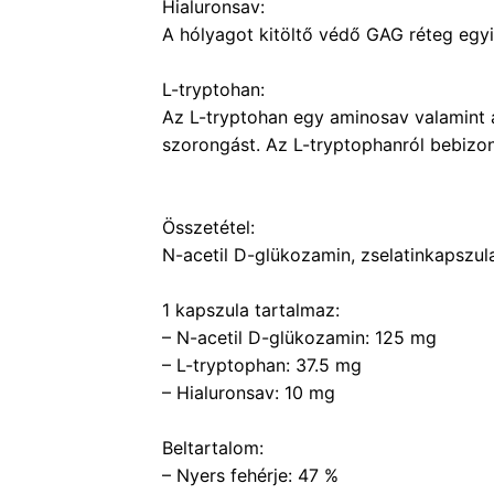
Hialuronsav:
A hólyagot kitöltő védő GAG réteg egyi
L-tryptohan:
Az L-tryptohan egy aminosav valamint a
szorongást. Az L-tryptophanról bebizo
Összetétel:
N-acetil D-glükozamin, zselatinkapszul
1 kapszula tartalmaz:
– N-acetil D-glükozamin: 125 mg
– L-tryptophan: 37.5 mg
– Hialuronsav: 10 mg
Beltartalom:
– Nyers fehérje: 47 %