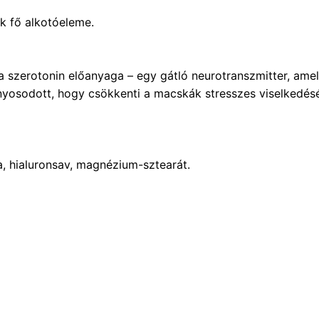
k fő alkotóeleme.
 szerotonin előanyaga – egy gátló neurotranszmitter, ame
nyosodott, hogy csökkenti a macskák stresszes viselkedés
a, hialuronsav, magnézium-sztearát.