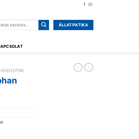
ÁLLATPATIKA
őre:
KAPCSOLAT
, HÚGYUTAK
phan
ak