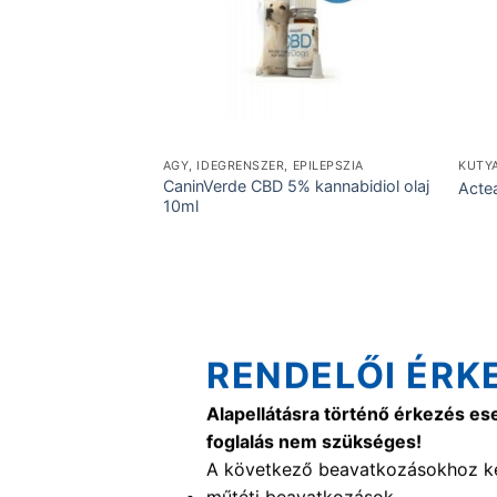
AGY, IDEGRENSZER, EPILEPSZIA
KUTY
CaninVerde CBD 5% kannabidiol olaj
Acte
10ml
RENDELŐI ÉRK
Alapellátásra történő érkezés es
foglalás nem szükséges!
A következő beavatkozásokhoz ké