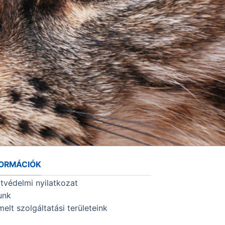
FORMÁCIÓK
tvédelmi nyilatkozat
unk
melt szolgáltatási területeink