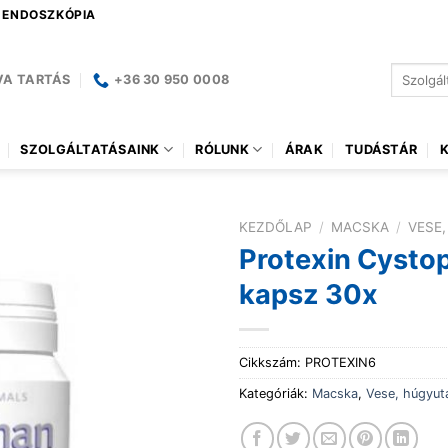
| ENDOSZKÓPIA
Keresés
VA TARTÁS
+36 30 950 0008
a
következ
SZOLGÁLTATÁSAINK
RÓLUNK
ÁRAK
TUDÁSTÁR
KEZDŐLAP
/
MACSKA
/
VESE
Protexin Cysto
kapsz 30x
Cikkszám:
PROTEXIN6
Kategóriák:
Macska
,
Vese, húgyut