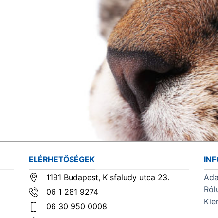
ELÉRHETŐSÉGEK
IN
1191 Budapest, Kisfaludy utca 23.
Ada
Ról
06 1 281 9274
Kie
06 30 950 0008