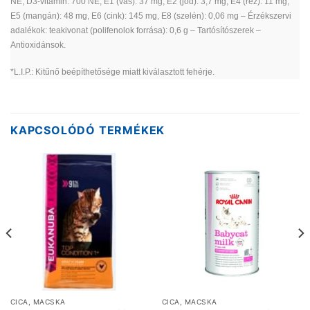
NE, D3-vitamin: 700 NE, E1 (vas): 37 mg, E2 (jód): 3,7 mg, E4 (réz): 11 mg,
E5 (mangán): 48 mg, E6 (cink): 145 mg, E8 (szelén): 0,06 mg – Érzékszervi
adalékok: teakivonat (polifenolok forrása): 0,6 g – Tartósítószerek –
Antioxidánsok.
*L.I.P.: Kitűnő beépíthetősége miatt kiválasztott fehérje.
KAPCSOLÓDÓ TERMÉKEK
CICA, MACSKA
CICA, MACSKA