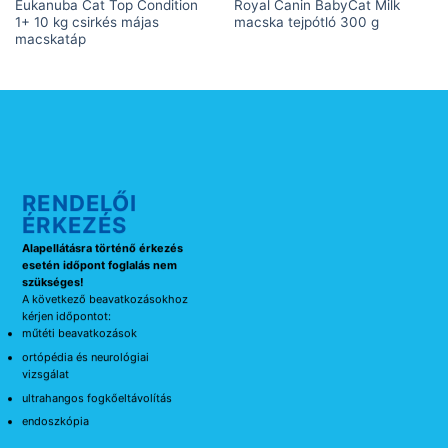
Eukanuba Cat Top Condition
Royal Canin BabyCat Milk
1+ 10 kg csirkés májas
macska tejpótló 300 g
macskatáp
RENDELŐI
ÉRKEZÉS
Alapellátásra történő érkezés
esetén időpont foglalás nem
szükséges!
A következő beavatkozásokhoz
kérjen időpontot:
műtéti beavatkozások
ortópédia és neurológiai
vizsgálat
ultrahangos fogkőeltávolítás
endoszkópia