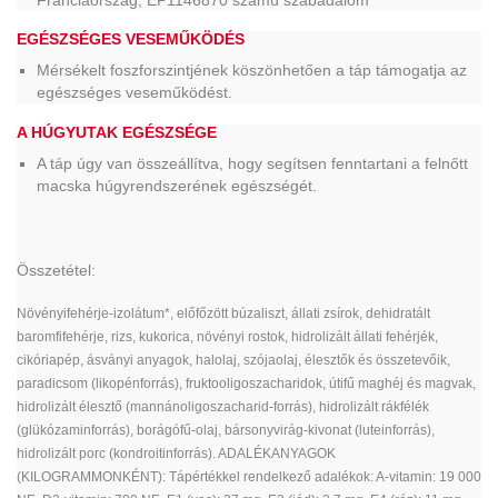
Franciaország, EP1146870 számú szabadalom
EGÉSZSÉGES VESEMŰKÖDÉS
Mérsékelt foszforszintjének köszönhetően a táp támogatja az
egészséges veseműködést.
A HÚGYUTAK EGÉSZSÉGE
A táp úgy van összeállítva, hogy segítsen fenntartani a felnőtt
macska húgyrendszerének egészségét.
Összetétel:
Növényifehérje-izolátum*, előfőzött búzaliszt, állati zsírok, dehidratált
baromfifehérje, rizs, kukorica, növényi rostok, hidrolizált állati fehérjék,
cikóriapép, ásványi anyagok, halolaj, szójaolaj, élesztők és összetevőik,
paradicsom (likopénforrás), fruktooligoszacharidok, útifű maghéj és magvak,
hidrolizált élesztő (mannánoligoszacharid-forrás), hidrolizált rákfélék
(glükózaminforrás), borágófű-olaj, bársonyvirág-kivonat (luteinforrás),
hidrolizált porc (kondroitinforrás). ADALÉKANYAGOK
(KILOGRAMMONKÉNT): Tápértékkel rendelkező adalékok: A-vitamin: 19 000