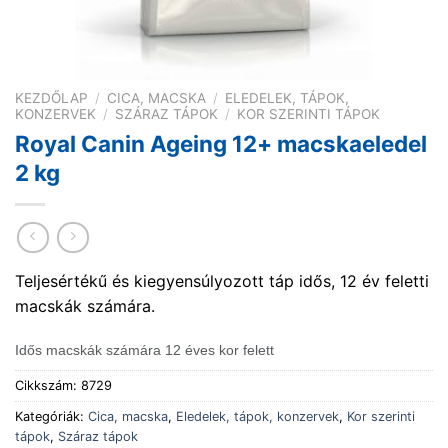
KEZDŐLAP
/
CICA, MACSKA
/
ELEDELEK, TÁPOK,
KONZERVEK
/
SZÁRAZ TÁPOK
/
KOR SZERINTI TÁPOK
Royal Canin Ageing 12+ macskaeledel
2 kg
Teljesértékű és kiegyensúlyozott táp idős, 12 év feletti
macskák számára.
Idős macskák számára 12 éves kor felett
Cikkszám:
8729
Kategóriák:
Cica, macska
,
Eledelek, tápok, konzervek
,
Kor szerinti
tápok
,
Száraz tápok