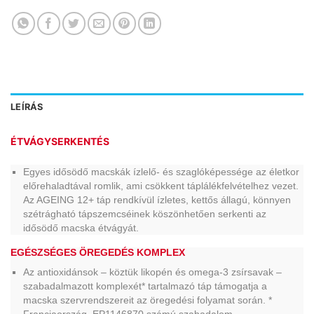
LEÍRÁS
ÉTVÁGYSERKENTÉS
Egyes idősödő macskák ízlelő- és szaglóképessége az életkor
előrehaladtával romlik, ami csökkent táplálékfelvételhez vezet.
Az AGEING 12+ táp rendkívül ízletes, kettős állagú, könnyen
szétrágható tápszemcséinek köszönhetően serkenti az
idősödő macska étvágyát.
EGÉSZSÉGES ÖREGEDÉS KOMPLEX
Az antioxidánsok – köztük likopén és omega-3 zsírsavak –
szabadalmazott komplexét* tartalmazó táp támogatja a
macska szervrendszereit az öregedési folyamat során. *