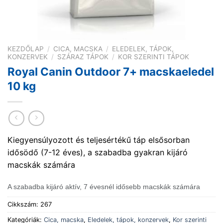
KEZDŐLAP
/
CICA, MACSKA
/
ELEDELEK, TÁPOK,
KONZERVEK
/
SZÁRAZ TÁPOK
/
KOR SZERINTI TÁPOK
Royal Canin Outdoor 7+ macskaeledel
10 kg
Kiegyensúlyozott és teljesértékű táp elsősorban
idősödő (7-12 éves), a szabadba gyakran kijáró
macskák számára
A szabadba kijáró aktív, 7 évesnél idősebb macskák számára
Cikkszám:
267
Kategóriák:
Cica, macska
,
Eledelek, tápok, konzervek
,
Kor szerinti