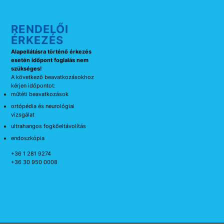
RENDELŐI
ÉRKEZÉS
Alapellátásra történő érkezés
esetén időpont foglalás nem
szükséges!
A következő beavatkozásokhoz
kérjen időpontot:
műtéti beavatkozások
ortópédia és neurológiai
vizsgálat
ultrahangos fogkőeltávolítás
endoszkópia
+36 1 281 9274
+36 30 950 0008