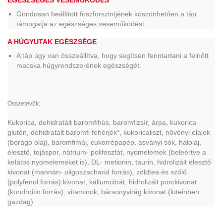
EGÉSZSÉGES VESEMŰKÖDÉS
Gondosan beállított foszforszintjének köszönhetően a táp
támogatja az egészséges veseműködést.
A HÚGYUTAK EGÉSZSÉGE
A táp úgy van összeállítva, hogy segítsen fenntartani a felnőtt
macska húgyrendszerének egészségét.
Összetevők:
Kukorica, dehidratált baromfihús, baromfizsír, árpa, kukorica
glutén, dehidratált baromfi fehérjék*, kukoricaliszt, növényi olajok
(borágó olaj), baromfimáj, cukorrépapép, ásványi sók, halolaj,
élesztő, tojáspor, nátrium- polifoszfát, nyomelemek (beleértve a
kelátos nyomelemeket is), DL- metionin, taurin, hidrolizált élesztő
kivonat (mannán- oligoszacharid forrás), zöldtea és szőlő
(polyfenol forrás) kivonat, káliumcitrát, hidrolizált porckivonat
(kondroitin forrás), vitaminok, bársonyvirág kivonat (luteinben
gazdag)