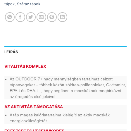
tápok
,
Száraz tápok
LEÍRÁS
VITALITÁS KOMPLEX
Az OUTDOOR 7+ nagy mennyiségben tartalmaz célzott
tápanyagokat – többek között zöldtea-polifenolokat, C-vitamint,
EPA-t és DHA-t –, hogy segítsen a macskáknak megbirkózni
az öregedés első jeleivel.
AZ AKTIVITÁS TÁMOGATÁSA
A táp magas kalóriatartalma kielégíti az aktív macskák
energiaszükségletét.