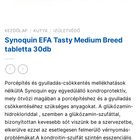
KEZDŐLAP
/
KUTYA
/
IZÜLETVÉDŐ
Synoquin EFA Tasty Medium Breed
tabletta 30db
Porcépítés és gyulladás-csökkentés mellékhatások
nélkül!A Synoquin egy egyedülálló kondroprotektív,
mely ötvözi magában a porcépítéshez és a gyulladás
csökkentéséhez szükséges anyagokat. A glükózamin-
hidrokloriddal , szemben a glükózamin-szufáttal,
bizonyítottan kevesebb sót viszünk be a szervezetbe,
elkerülve ezzel az esetlegesen felmerülő vérnyomás-
problémákat.A kondroitin-szulfát szintén esszenciális