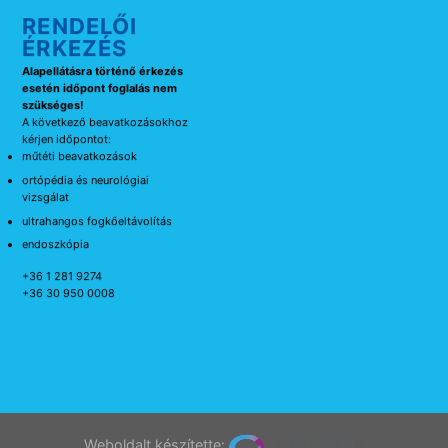
RENDELŐI
ÉRKEZÉS
Alapellátásra történő érkezés
esetén időpont foglalás nem
szükséges!
A következő beavatkozásokhoz
kérjen időpontot:
műtéti beavatkozások
ortópédia és neurológiai
vizsgálat
ultrahangos fogkőeltávolítás
endoszkópia
+36 1 281 9274
+36 30 950 0008
Weboldalt készítette: