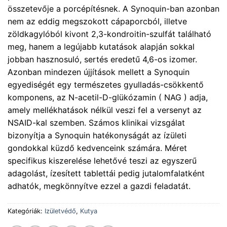
összetevője a porcépítésnek. A Synoquin-ban azonban
nem az eddig megszokott cápaporcból, illetve
zöldkagylóból kivont 2,3-kondroitin-szulfát található
meg, hanem a legújabb kutatások alapján sokkal
jobban hasznosuló, sertés eredetű 4,6-os izomer.
Azonban mindezen újjítások mellett a Synoquin
egyediségét egy természetes gyulladás-csökkentő
komponens, az N-acetil-D-glükózamin ( NAG ) adja,
amely mellékhatások nélkül veszi fel a versenyt az
NSAID-kal szemben. Számos klinikai vizsgálat
bizonyítja a Synoquin hatékonyságát az ízületi
gondokkal küzdő kedvenceink számára. Méret
specifikus kiszerelése lehetővé teszi az egyszerű
adagolást, ízesített tablettái pedig jutalomfalatként
adhatók, megkönnyítve ezzel a gazdi feladatát.
Kategóriák:
Izületvédő
,
Kutya