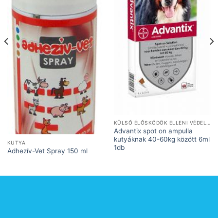
KÜLSŐ ÉLŐSKÖDÖK ELLENI VÉDELEM
Advantix spot on ampulla
kutyáknak 40-60kg között 6ml
KUTYA
1db
Adhezív-Vet Spray 150 ml