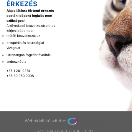
ÉRKEZÉS
Alapellátásra történő érkezés
esetén időpont foglalás nem
szükséges!
A következő beavatkozásokhoz
kérjen időpontot:
műtéti beavatkozások
ortópédia és neurológiai
vizsgálat
ultrahangos fogkőeltávolítás
endoszkópia
+36 1 281 9274
+36 30 950 0008
Weboldalt készítette:
SZOLGÁLTATÁSI TERÜLETEINK