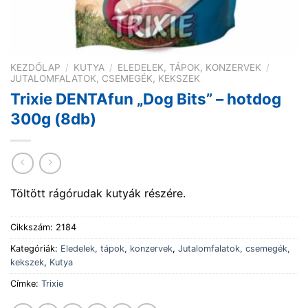
KEZDŐLAP
/
KUTYA
/
ELEDELEK, TÁPOK, KONZERVEK
/
JUTALOMFALATOK, CSEMEGÉK, KEKSZEK
Trixie DENTAfun „Dog Bits” – hotdog
300g (8db)
Töltött rágórudak kutyák részére.
Cikkszám:
2184
Kategóriák:
Eledelek, tápok, konzervek
,
Jutalomfalatok, csemegék,
kekszek
,
Kutya
Címke:
Trixie