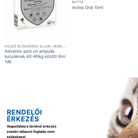
KUTYA
Actea Oral 15ml
KÜLSŐ ÉLŐSKÖDÖK ELLENI VÉDELEM
Advantix spot on ampulla
kutyáknak 40-60kg között 6ml
1db
RENDELŐI
ÉRKEZÉS
Alapellátásra történő érkezés
esetén időpont foglalás nem
szükséges!