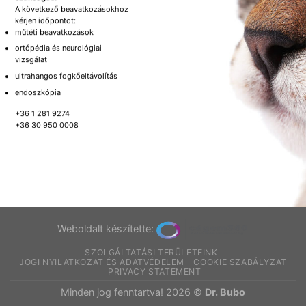
A következő beavatkozásokhoz
kérjen időpontot:
műtéti beavatkozások
ortópédia és neurológiai
vizsgálat
ultrahangos fogkőeltávolítás
endoszkópia
+36 1 281 9274
+36 30 950 0008
Weboldalt készítette:
SZOLGÁLTATÁSI TERÜLETEINK
JOGI NYILATKOZAT ÉS ADATVÉDELEM
COOKIE SZABÁLYZAT
PRIVACY STATEMENT
Minden jog fenntartva! 2026 ©
Dr. Bubo