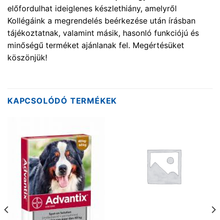
előfordulhat ideiglenes készlethiány, amelyről
Kollégáink a megrendelés beérkezése után írásban
tájékoztatnak, valamint másik, hasonló funkciójú és
minőségű terméket ajánlanak fel. Megértésüket
köszönjük!
KAPCSOLÓDÓ TERMÉKEK