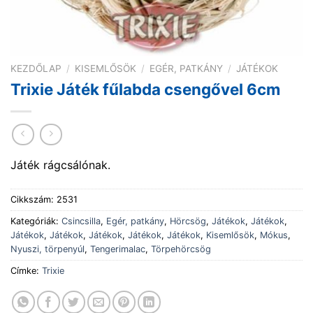
KEZDŐLAP
/
KISEMLŐSÖK
/
EGÉR, PATKÁNY
/
JÁTÉKOK
Trixie Játék fűlabda csengővel 6cm
Játék rágcsálónak.
Cikkszám:
2531
Kategóriák:
Csincsilla
,
Egér, patkány
,
Hörcsög
,
Játékok
,
Játékok
,
Játékok
,
Játékok
,
Játékok
,
Játékok
,
Játékok
,
Kisemlősök
,
Mókus
,
Nyuszi, törpenyúl
,
Tengerimalac
,
Törpehörcsög
Címke:
Trixie