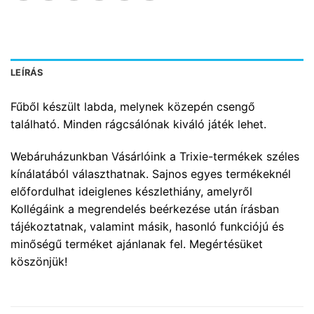
LEÍRÁS
Fűből készült labda, melynek közepén csengő
található. Minden rágcsálónak kiváló játék lehet.
Webáruházunkban Vásárlóink a Trixie-termékek széles
kínálatából választhatnak. Sajnos egyes termékeknél
előfordulhat ideiglenes készlethiány, amelyről
Kollégáink a megrendelés beérkezése után írásban
tájékoztatnak, valamint másik, hasonló funkciójú és
minőségű terméket ajánlanak fel. Megértésüket
köszönjük!