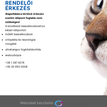
RENDELŐI
ÉRKEZÉS
Alapellátásra történő érkezés
esetén időpont foglalás nem
szükséges!
A következő beavatkozásokhoz
kérjen időpontot:
műtéti beavatkozások
ortópédia és neurológiai
vizsgálat
ultrahangos fogkőeltávolítás
endoszkópia
+36 1 281 9274
+36 30 950 0008
Weboldalt készítette: