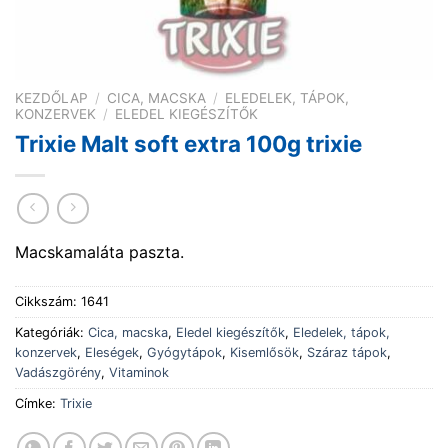
KEZDŐLAP
/
CICA, MACSKA
/
ELEDELEK, TÁPOK,
KONZERVEK
/
ELEDEL KIEGÉSZÍTŐK
Trixie Malt soft extra 100g trixie
Macskamaláta paszta.
Cikkszám:
1641
Kategóriák:
Cica, macska
,
Eledel kiegészítők
,
Eledelek, tápok,
konzervek
,
Eleségek
,
Gyógytápok
,
Kisemlősök
,
Száraz tápok
,
Vadászgörény
,
Vitaminok
Címke:
Trixie