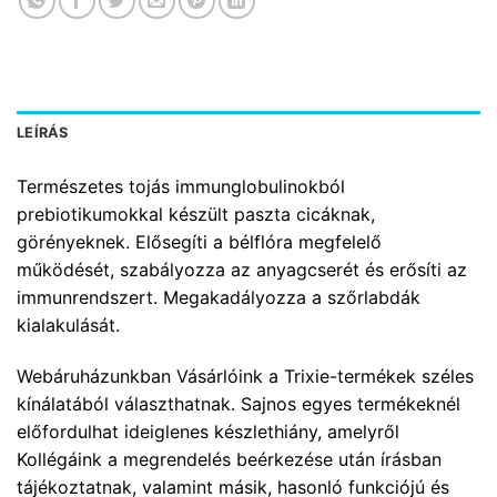
LEÍRÁS
Természetes tojás immunglobulinokból
prebiotikumokkal készült paszta cicáknak,
görényeknek. Elősegíti a bélflóra megfelelő
működését, szabályozza az anyagcserét és erősíti az
immunrendszert. Megakadályozza a szőrlabdák
kialakulását.
Webáruházunkban Vásárlóink a Trixie-termékek széles
kínálatából választhatnak. Sajnos egyes termékeknél
előfordulhat ideiglenes készlethiány, amelyről
Kollégáink a megrendelés beérkezése után írásban
tájékoztatnak, valamint másik, hasonló funkciójú és