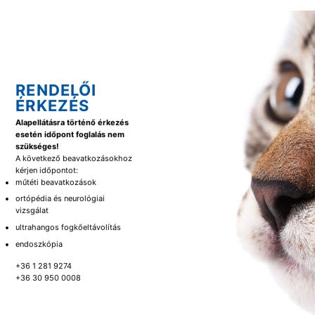
RENDELŐI
ÉRKEZÉS
Alapellátásra történő érkezés
esetén időpont foglalás nem
szükséges!
A következő beavatkozásokhoz
kérjen időpontot:
műtéti beavatkozások
ortópédia és neurológiai
vizsgálat
ultrahangos fogkőeltávolítás
endoszkópia
+36 1 281 9274
+36 30 950 0008