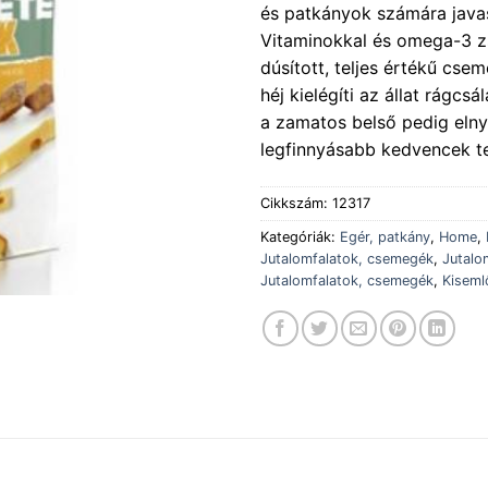
és patkányok számára java
Vitaminokkal és omega-3 z
dúsított, teljes értékű cs
héj kielégíti az állat rágcsál
a zamatos belső pedig elny
legfinnyásabb kedvencek te
Cikkszám:
12317
Kategóriák:
Egér, patkány
,
Home
,
Jutalomfalatok, csemegék
,
Jutalo
Jutalomfalatok, csemegék
,
Kiseml