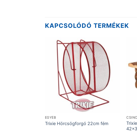
KAPCSOLÓDÓ TERMÉKEK
EGYÉB
CSINC
hörcsög faház
Trixi
Trixie Hörcsögforgó 22cm fém
42x