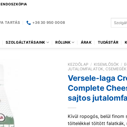
| ENDOSZKÓPIA
Keresés
VA TARTÁS
+36 30 950 0008
a
következ
SZOLGÁLTATÁSAINK
RÓLUNK
ÁRAK
TUDÁSTÁR
KEZDŐLAP
/
KISEMLŐSÖK
/
E
JUTALOMFALATOK, CSEMEGÉK
Versele-laga C
Complete Chee
sajtos jutalomfa
Kívül ropogós, belül finom 
töltelékkel töltött falatkák