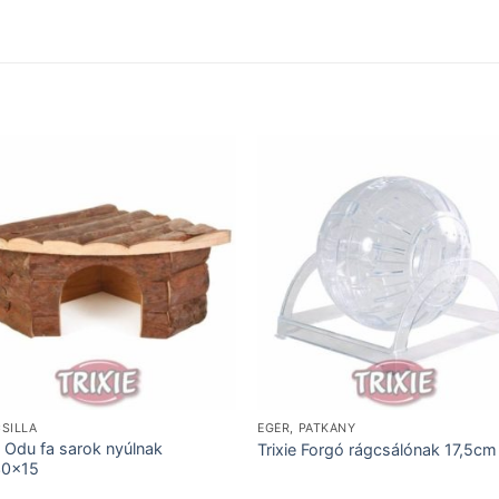
SILLA
EGÉR, PATKÁNY
e Odu fa sarok nyúlnak
Trixie Forgó rágcsálónak 17,5cm
30x15