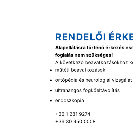
RENDELŐI ÉRK
Alapellátásra történő érkezés es
foglalás nem szükséges!
A következő beavatkozásokhoz ké
műtéti beavatkozások
ortópédia és neurológiai vizsgálat
ultrahangos fogkőeltávolítás
endoszkópia
+36 1 281 9274
+36 30 950 0008