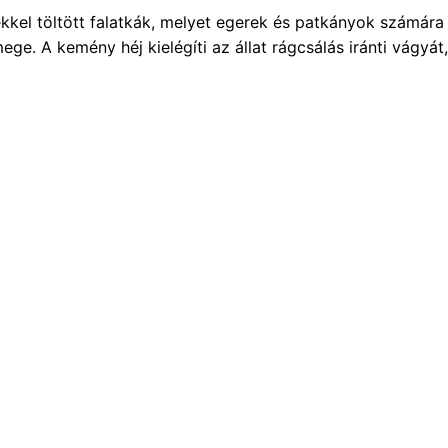
lékkel töltött falatkák, melyet egerek és patkányok számár
mege. A kemény héj kielégíti az állat rágcsálás iránti vágy