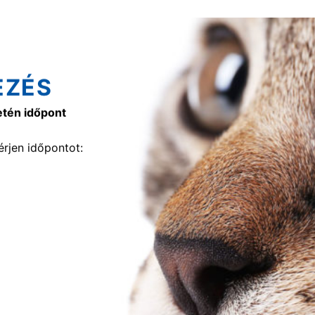
EZÉS
etén időpont
rjen időpontot: