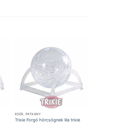
EGÉR, PATKÁNY
Trixie Forgó hörcsögnek lila trixie