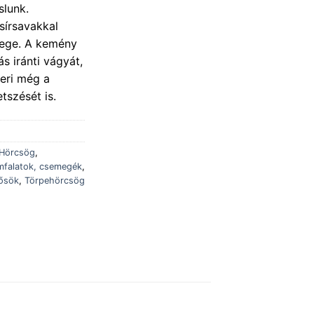
slunk.
sírsavakkal
emege. A kemény
ás iránti vágyát,
eri még a
tszését is.
Hörcsög
,
mfalatok, csemegék
,
ősök
,
Törpehörcsög