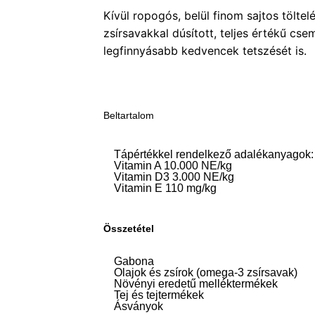
Kívül ropogós, belül finom sajtos tölte
zsírsavakkal dúsított, teljes értékű cse
legfinnyásabb kedvencek tetszését is.
Beltartalom
Tápértékkel rendelkező adalékanyagok:
Vitamin A 10.000 NE/kg
Vitamin D3 3.000 NE/kg
Vitamin E 110 mg/kg
Összetétel
Gabona
Olajok és zsírok (omega-3 zsírsavak)
Növényi eredetű melléktermékek
Tej és tejtermékek
Ásványok