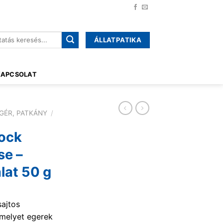
ÁLLATPATIKA
őre:
KAPCSOLAT
GÉR, PATKÁNY
/
rock
se –
lat 50 g
sajtos
, melyet egerek