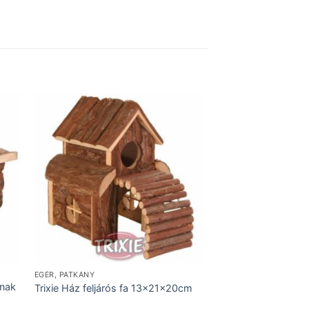
EGÉR, PATKÁNY
cnak
Trixie Ház feljárós fa 13x21x20cm