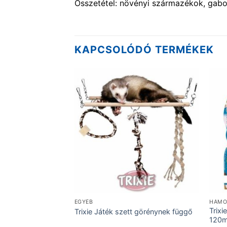
Összetétel: növényi származékok, gabo
KAPCSOLÓDÓ TERMÉKEK
EGYÉB
HÁMO
sálóknak fa házikó
Trix
Trixie Játék szett görénynek függő
120