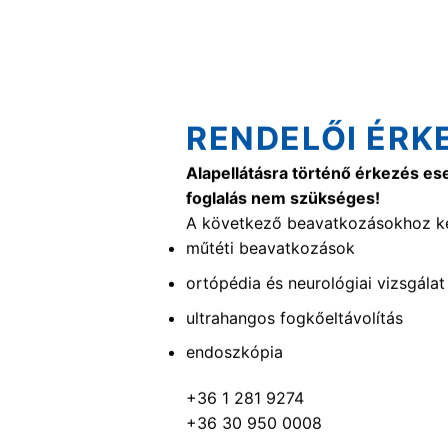
RENDELŐI ÉRK
Alapellátásra történő érkezés es
foglalás nem szükséges!
A következő beavatkozásokhoz ké
műtéti beavatkozások
ortópédia és neurológiai vizsgálat
ultrahangos fogkőeltávolítás
endoszkópia
+36 1 281 9274
+36 30 950 0008