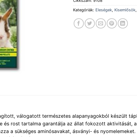
Cikkszám:
9108
Kategóriák:
Eleségek
,
Kisemlősök
tott, válogatott természetes alapanyagokból készült táplá
és rost tartalma garantálja az állat fokozott aktivitását, a
mazza a sükséges aminósavakat, ásványi- és nyomelemeket.