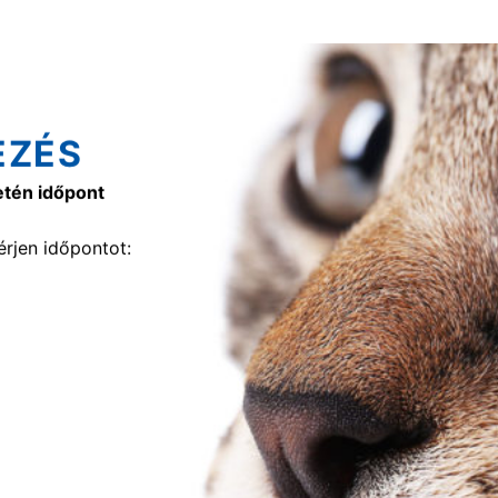
EZÉS
etén időpont
rjen időpontot: