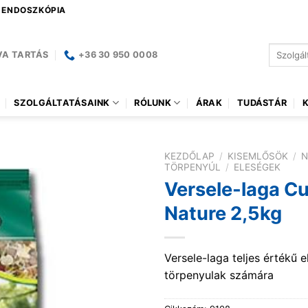
| ENDOSZKÓPIA
Keresés
VA TARTÁS
+36 30 950 0008
a
következ
SZOLGÁLTATÁSAINK
RÓLUNK
ÁRAK
TUDÁSTÁR
KEZDŐLAP
/
KISEMLŐSÖK
/
N
TÖRPENYÚL
/
ELESÉGEK
Versele-laga Cu
Nature 2,5kg
Versele-laga teljes értékű e
törpenyulak számára