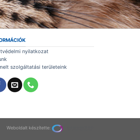
FORMÁCIÓK
tvédelmi nyilatkozat
unk
melt szolgáltatási területeink
T
Weboldalt készítette: