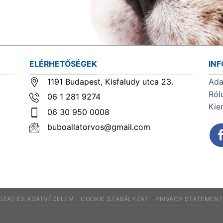
ELÉRHETŐSÉGEK
IN
1191 Budapest, Kisfaludy utca 23.
Ada
Ról
06 1 281 9274
Kie
06 30 950 0008
buboallatorvos@gmail.com
KOZAT ÉS ADATVÉDELEM
COOKIE SZABÁLYZAT
PRIVACY STATEMEN