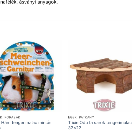
nafélék, ásványi anyagok.
K, PÓRÁZAK
EGÉR, PATKÁNY
ie Hám tengerimalac mintás
Trixie Odu fa sarok tengerimala
m
32×22