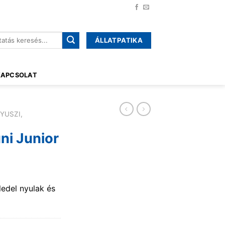
ÁLLATPATIKA
őre:
KAPCSOLAT
YUSZI,
ni Junior
ledel nyulak és