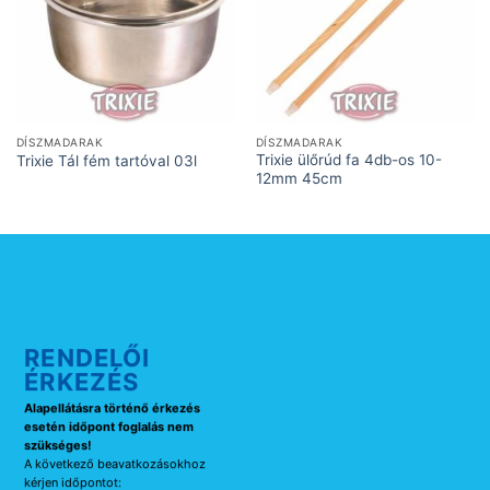
DÍSZMADARAK
DÍSZMADARAK
Trixie ülőrúd fa 4db-os 10-
Trixie Tál fém tartóval 03l
12mm 45cm
RENDELŐI
ÉRKEZÉS
Alapellátásra történő érkezés
esetén időpont foglalás nem
szükséges!
A következő beavatkozásokhoz
kérjen időpontot: