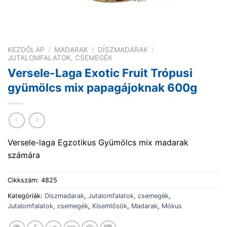
KEZDŐLAP
/
MADARAK
/
DÍSZMADARAK
/
JUTALOMFALATOK, CSEMEGÉK
Versele-Laga Exotic Fruit Trópusi
gyümölcs mix papagájoknak 600g
Versele-laga Egzotikus Gyümölcs mix madarak
számára
Cikkszám:
4825
Kategóriák:
Díszmadarak
,
Jutalomfalatok, csemegék
,
Jutalomfalatok, csemegék
,
Kisemlősök
,
Madarak
,
Mókus