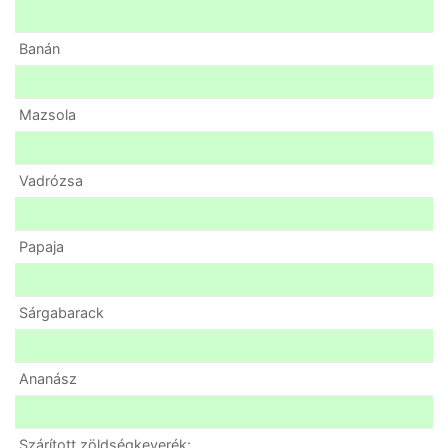
Banán
Mazsola
Vadrózsa
Papaja
Sárgabarack
Ananász
Szárított zöldségkeverék: