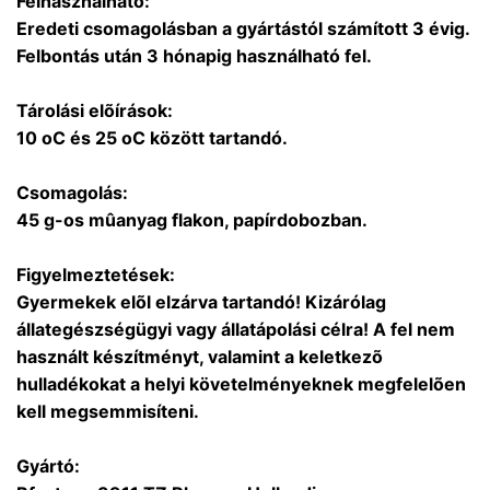
Felhasználható:
Eredeti csomagolásban a gyártástól számított 3 évig.
Felbontás után 3 hónapig használható fel.
Tárolási elõírások:
10 oC és 25 oC között tartandó.
Csomagolás:
45 g-os mûanyag flakon, papírdobozban.
Figyelmeztetések:
Gyermekek elõl elzárva tartandó! Kizárólag
állategészségügyi vagy állatápolási célra! A fel nem
használt készítményt, valamint a keletkezõ
hulladékokat a helyi követelményeknek megfelelõen
kell megsemmisíteni.
Gyártó: