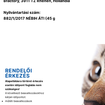
Bfactory, 3911 TZ Rhenen, Hollandia
Nyilvántartási szám:
882/1/2017 NÉBIH ÁTI (45 g
RENDELŐI
ÉRKEZÉS
Alapellátásra történő érkezés
esetén időpont foglalás nem
szükséges!
A következő beavatkozásokhoz
kérjen időpontot:
műtéti beavatkozások