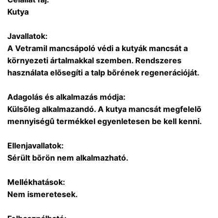
Kutya
Javallatok:
A Vetramil mancsápoló védi a kutyák mancsát a
környezeti ártalmakkal szemben. Rendszeres
használata elõsegíti a talp bõrének regenerációját.
Adagolás és alkalmazás módja:
Külsõleg alkalmazandó. A kutya mancsát megfelelõ
mennyiségû termékkel egyenletesen be kell kenni.
Ellenjavallatok:
Sérült bõrön nem alkalmazható.
Mellékhatások:
Nem ismeretesek.