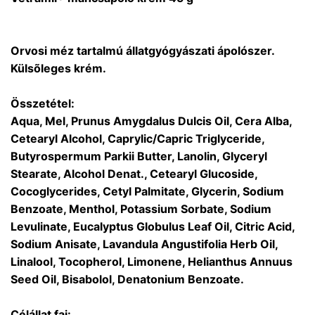
Orvosi méz tartalmú állatgyógyászati ápolószer.
Külsõleges krém.
Összetétel:
Aqua, Mel, Prunus Amygdalus Dulcis Oil, Cera Alba,
Cetearyl Alcohol, Caprylic/Capric Triglyceride,
Butyrospermum Parkii Butter, Lanolin, Glyceryl
Stearate, Alcohol Denat., Cetearyl Glucoside,
Cocoglycerides, Cetyl Palmitate, Glycerin, Sodium
Benzoate, Menthol, Potassium Sorbate, Sodium
Levulinate, Eucalyptus Globulus Leaf Oil, Citric Acid,
Sodium Anisate, Lavandula Angustifolia Herb Oil,
Linalool, Tocopherol, Limonene, Helianthus Annuus
Seed Oil, Bisabolol, Denatonium Benzoate.
Célállat faj: