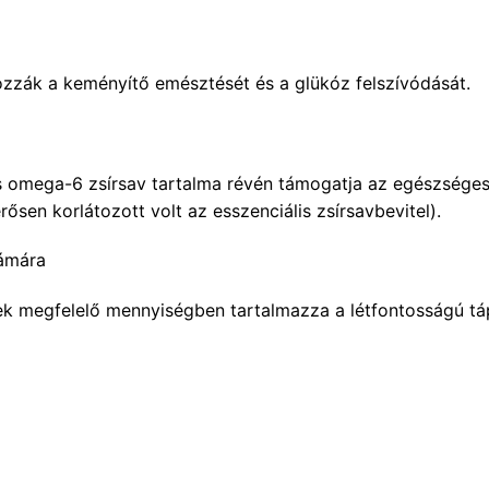
ozzák a keményítő emésztését és a glükóz felszívódását.
omega-6 zsírsav tartalma révén támogatja az egészséges 
sen korlátozott volt az esszenciális zsírsavbevitel).
zámára
nek megfelelő mennyiségben tartalmazza a létfontosságú t