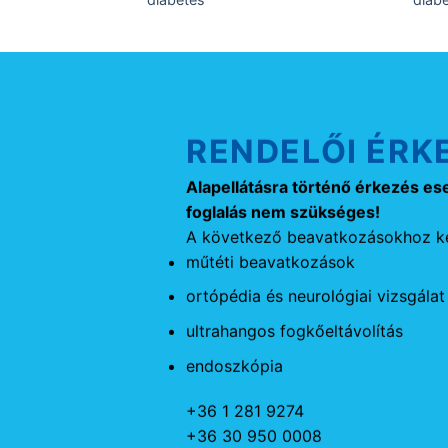
RENDELŐI ÉRK
Alapellátásra történő érkezés es
foglalás nem szükséges!
A következő beavatkozásokhoz ké
műtéti beavatkozások
ortópédia és neurológiai vizsgálat
ultrahangos fogkőeltávolítás
endoszkópia
+36 1 281 9274
+36 30 950 0008