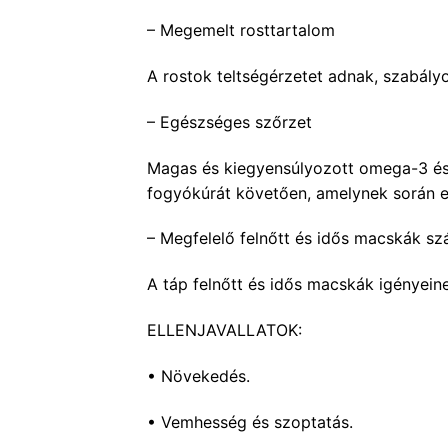
– Megemelt rosttartalom
A rostok teltségérzetet adnak, szabály
– Egészséges szőrzet
Magas és kiegyensúlyozott omega-3 és 
fogyókúrát követően, amelynek során erő
– Megfelelő felnőtt és idős macskák s
A táp felnőtt és idős macskák igényei
ELLENJAVALLATOK:
• Növekedés.
• Vemhesség és szoptatás.