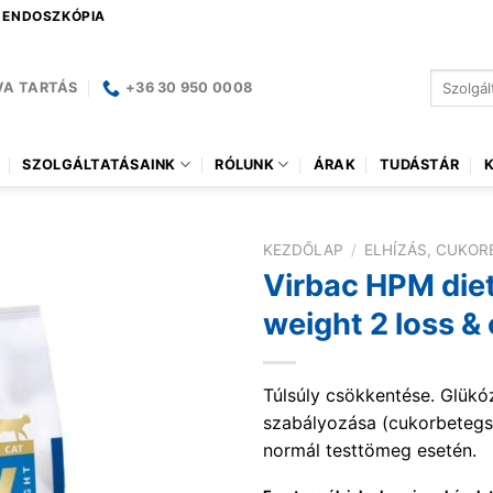
| ENDOSZKÓPIA
Keresés
VA TARTÁS
+36 30 950 0008
a
következ
SZOLGÁLTATÁSAINK
RÓLUNK
ÁRAK
TUDÁSTÁR
KEZDŐLAP
/
ELHÍZÁS, CUKO
Virbac HPM diet
weight 2 loss & 
Túlsúly csökkentése. Glükó
szabályozása (cukorbetegs
normál testtömeg esetén.