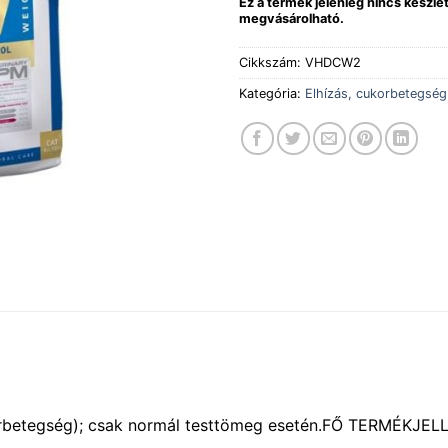
Ez a termék jelenleg nincs készl
megvásárolható.
Cikkszám:
VHDCW2
Kategória:
Elhízás, cukorbetegség
korbetegség); csak normál testtömeg esetén.FŐ TERMÉKJ