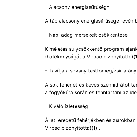
– Alacsony energiasűrűség*
A táp alacsony energiasűrűsége révén bi
– Napi adag mérsékelt csökkentése
Kíméletes súlycsökkentő program ajánlo
(hatékonyságát a Virbac bizonyította)(1
– Javítja a sovány testtömeg/zsír arány
A sok fehérjét és kevés szénhidrátot t
a fogyókúra során és fenntartani az ide
– Kiváló ízletesség
Állati eredetű fehérjékben és zsírokban
Virbac bizonyította)(1) .