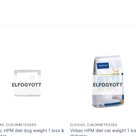
ELFOGYOTT
ELFOGYOTT
ZÁS, CUKORBETEGSÉG
ELHÍZÁS, CUKORBETEGSÉG
ac HPM diet dog weight 1 loss &
Virbac HPM diet cat weight 1 lo
etes
diabetes