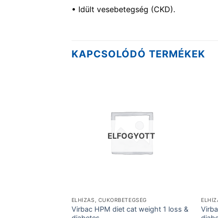
• Idült vesebetegség (CKD).
KAPCSOLÓDÓ TERMÉKEK
ELFOGYOTT
ELHÍZÁS, CUKORBETEGSÉG
ELHÍ
Virbac HPM diet cat weight 1 loss &
Virb
diabetes
diab