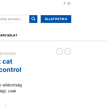
ÁLLATPATIKA
őre:
KAPCSOLAT
RBETEGSÉG
 cat
control
z-ellátottság
ég): csak