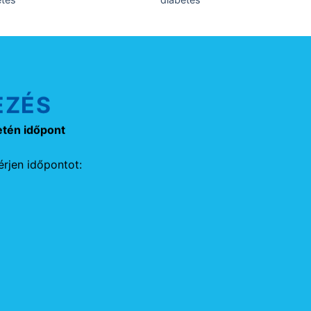
EZÉS
etén időpont
rjen időpontot: