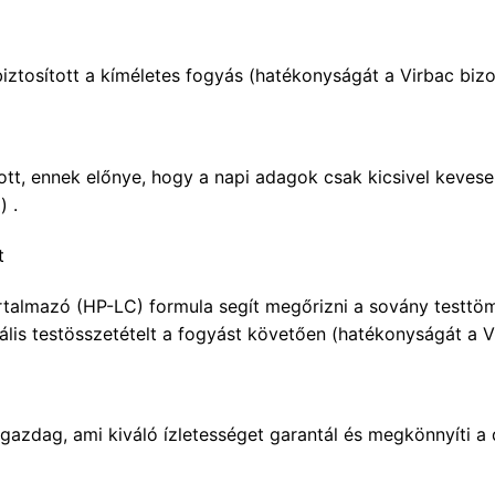
ztosított a kíméletes fogyás (hatékonyságát a Virbac bizon
tt, ennek előnye, hogy a napi adagok csak kicsivel keveseb
) .
t
artalmazó (HP-LC) formula segít megőrizni a sovány testtöm
ális testösszetételt a fogyást követően (hatékonyságát a Vi
 gazdag, ami kiváló ízletességet garantál és megkönnyíti a