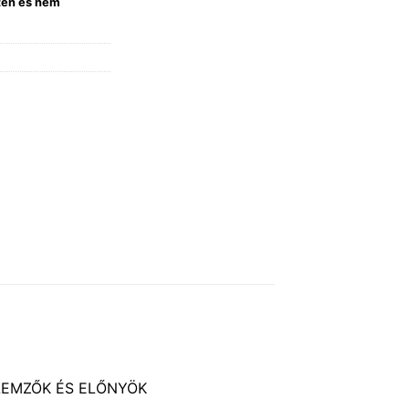
eten és nem
ELLEMZŐK ÉS ELŐNYÖK