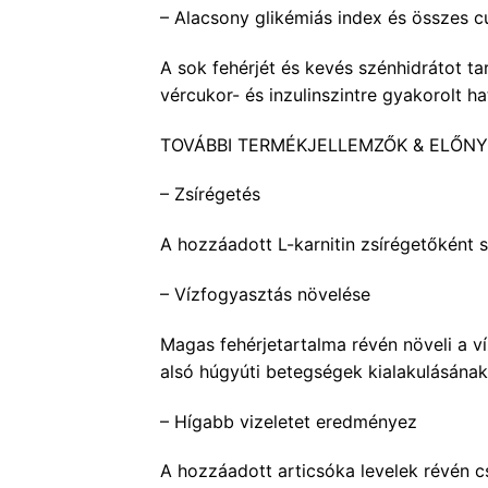
– Alacsony glikémiás index és összes c
A sok fehérjét és kevés szénhidrátot t
vércukor- és inzulinszintre gyakorolt h
TOVÁBBI TERMÉKJELLEMZŐK & ELŐNY
– Zsírégetés
A hozzáadott L-karnitin zsírégetőként 
– Vízfogyasztás növelése
Magas fehérjetartalma révén növeli a ví
alsó húgyúti betegségek kialakulásának
– Hígabb vizeletet eredményez
A hozzáadott articsóka levelek révén cs