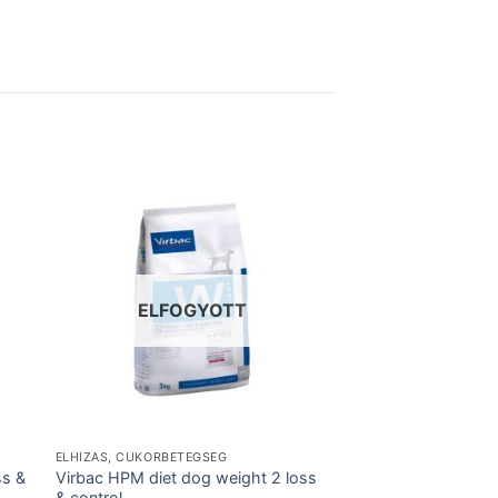
ELFOGYOTT
ELFOG
ELHÍZÁS, CUKORBETEGSÉG
ELHÍZÁS, CUKORBETE
ss &
Virbac HPM diet dog weight 2 loss
Virbac HPM diet cat
& control
diabetes