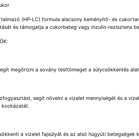
ukor
artalmazó (HP-LC) formula alacsony keményítő- és cukorta
atását és támogatja a cukorbeteg vagy inzulin-rezisztens b
ÖK:
segít megőrizni a sovány testtömeget a súlycsökkentés alat
zfogyasztást, segít növelni a vizelet mennyiségét és a vize
 kockázatát.
ökkenti a vizelet fajsúlyát és az alsó húgyúti betegségek 