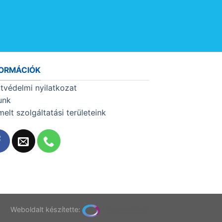
FORMÁCIÓK
tvédelmi nyilatkozat
unk
melt szolgáltatási területeink
T
Weboldalt készítette: