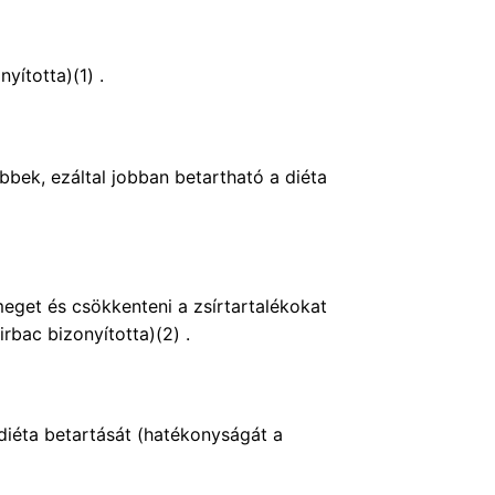
yította)(1) .
bek, ezáltal jobban betartható a diéta
eget és csökkenteni a zsírtartalékokat
rbac bizonyította)(2) .
 diéta betartását (hatékonyságát a