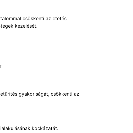
rtalommal csökkenti az etetés
etegek kezelését.
t.
letürítés gyakoriságát, csökkenti az
kialakulásának kockázatát.