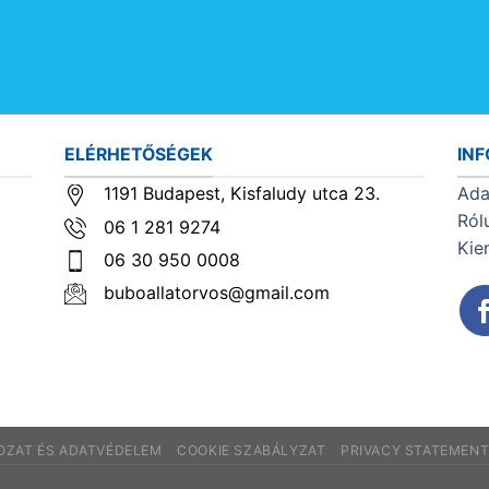
ELÉRHETŐSÉGEK
IN
1191 Budapest, Kisfaludy utca 23.
Ada
Ról
06 1 281 9274
Kie
06 30 950 0008
buboallatorvos@gmail.com
KOZAT ÉS ADATVÉDELEM
COOKIE SZABÁLYZAT
PRIVACY STATEMEN