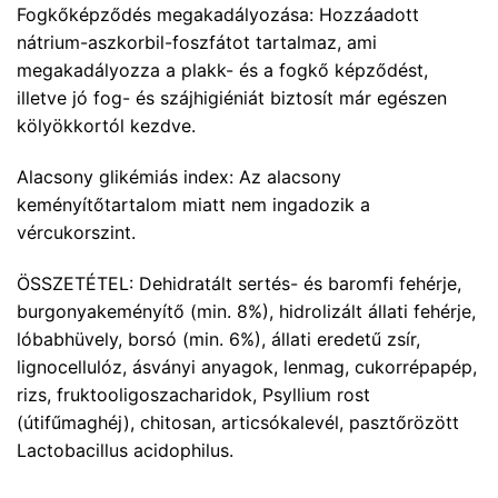
Fogkőképződés megakadályozása: Hozzáadott
nátrium-aszkorbil-foszfátot tartalmaz, ami
megakadályozza a plakk- és a fogkő képződést,
illetve jó fog- és szájhigiéniát biztosít már egészen
kölyökkortól kezdve.
Alacsony glikémiás index: Az alacsony
keményítőtartalom miatt nem ingadozik a
vércukorszint.
ÖSSZETÉTEL: Dehidratált sertés- és baromfi fehérje,
burgonyakeményítő (min. 8%), hidrolizált állati fehérje,
lóbabhüvely, borsó (min. 6%), állati eredetű zsír,
lignocellulóz, ásványi anyagok, lenmag, cukorrépapép,
rizs, fruktooligoszacharidok, Psyllium rost
(útifűmaghéj), chitosan, articsókalevél, pasztőrözött
Lactobacillus acidophilus.