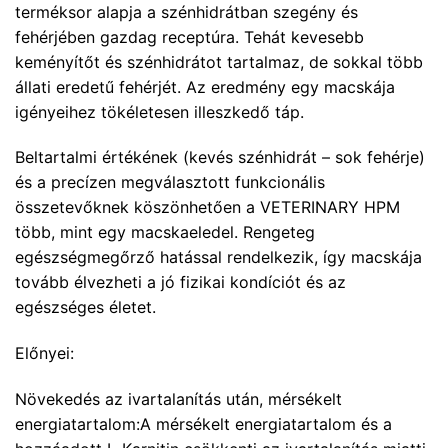
terméksor alapja a szénhidrátban szegény és
fehérjében gazdag receptúra. Tehát kevesebb
keményítőt és szénhidrátot tartalmaz, de sokkal több
állati eredetű fehérjét. Az eredmény egy macskája
igényeihez tökéletesen illeszkedő táp.
Beltartalmi értékének (kevés szénhidrát – sok fehérje)
és a precízen megválasztott funkcionális
összetevőknek köszönhetően a VETERINARY HPM
több, mint egy macskaeledel. Rengeteg
egészségmegőrző hatással rendelkezik, így macskája
tovább élvezheti a jó fizikai kondíciót és az
egészséges életet.
Előnyei:
Növekedés az ivartalanítás után, mérsékelt
energiatartalom:A mérsékelt energiatartalom és a