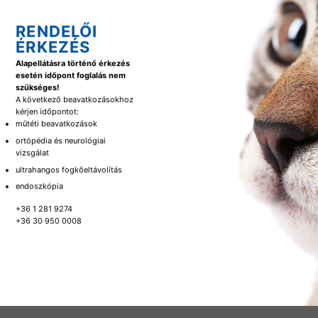
RENDELŐI
ÉRKEZÉS
Alapellátásra történő érkezés
esetén időpont foglalás nem
szükséges!
A következő beavatkozásokhoz
kérjen időpontot:
műtéti beavatkozások
ortópédia és neurológiai
vizsgálat
ultrahangos fogkőeltávolítás
endoszkópia
+36 1 281 9274
+36 30 950 0008