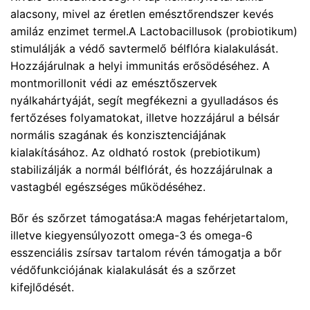
alacsony, mivel az éretlen emésztőrendszer kevés
amiláz enzimet termel.A Lactobacillusok (probiotikum)
stimulálják a védő savtermelő bélflóra kialakulását.
Hozzájárulnak a helyi immunitás erősödéséhez. A
montmorillonit védi az emésztőszervek
nyálkahártyáját, segít megfékezni a gyulladásos és
fertőzéses folyamatokat, illetve hozzájárul a bélsár
normális szagának és konzisztenciájának
kialakításához. Az oldható rostok (prebiotikum)
stabilizálják a normál bélflórát, és hozzájárulnak a
vastagbél egészséges működéséhez.
Bőr és szőrzet támogatása:A magas fehérjetartalom,
illetve kiegyensúlyozott omega-3 és omega-6
esszenciális zsírsav tartalom révén támogatja a bőr
védőfunkciójának kialakulását és a szőrzet
kifejlődését.