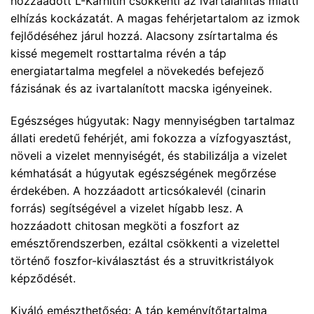
hozzáadott L-Karnitin csökkenti az ivartalanítás miatti
elhízás kockázatát. A magas fehérjetartalom az izmok
fejlődéséhez járul hozzá. Alacsony zsírtartalma és
kissé megemelt rosttartalma révén a táp
energiatartalma megfelel a növekedés befejező
fázisának és az ivartalanított macska igényeinek.
Egészséges húgyutak: Nagy mennyiségben tartalmaz
állati eredetű fehérjét, ami fokozza a vízfogyasztást,
növeli a vizelet mennyiségét, és stabilizálja a vizelet
kémhatását a húgyutak egészségének megőrzése
érdekében. A hozzáadott articsókalevél (cinarin
forrás) segítségével a vizelet hígabb lesz. A
hozzáadott chitosan megköti a foszfort az
emésztőrendszerben, ezáltal csökkenti a vizelettel
történő foszfor-kiválasztást és a struvitkristályok
képződését.
Kiváló emészthetőség: A táp keményítőtartalma