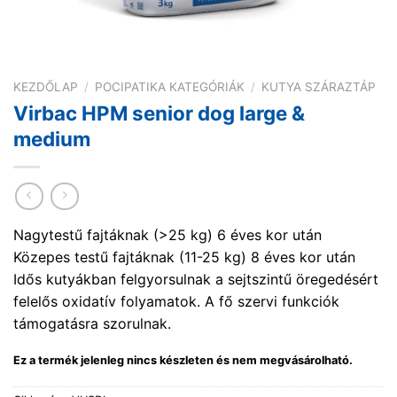
KEZDŐLAP
/
POCIPATIKA KATEGÓRIÁK
/
KUTYA SZÁRAZTÁP
Virbac HPM senior dog large &
medium
Nagytestű fajtáknak (>25 kg) 6 éves kor után
Közepes testű fajtáknak (11-25 kg) 8 éves kor után
Idős kutyákban felgyorsulnak a sejtszintű öregedésért
felelős oxidatív folyamatok. A fő szervi funkciók
támogatásra szorulnak.
Ez a termék jelenleg nincs készleten és nem megvásárolható.