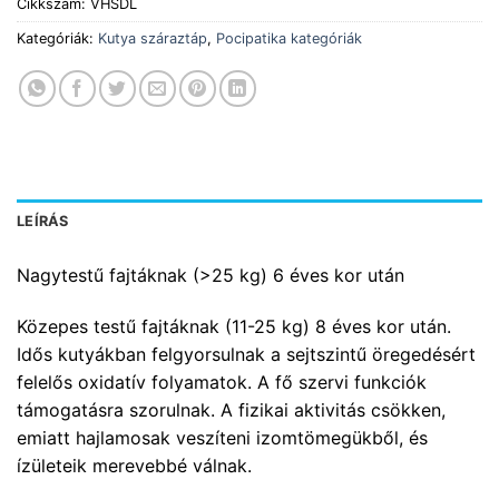
Cikkszám:
VHSDL
Kategóriák:
Kutya száraztáp
,
Pocipatika kategóriák
LEÍRÁS
Nagytestű fajtáknak (>25 kg) 6 éves kor után
Közepes testű fajtáknak (11-25 kg) 8 éves kor után.
Idős kutyákban felgyorsulnak a sejtszintű öregedésért
felelős oxidatív folyamatok. A fő szervi funkciók
támogatásra szorulnak. A fizikai aktivitás csökken,
emiatt hajlamosak veszíteni izomtömegükből, és
ízületeik merevebbé válnak.