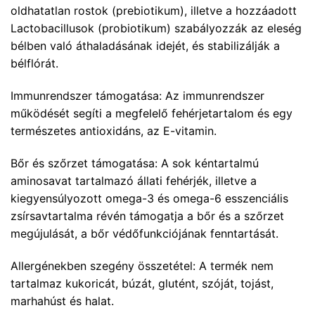
oldhatatlan rostok (prebiotikum), illetve a hozzáadott
Lactobacillusok (probiotikum) szabályozzák az eleség
bélben való áthaladásának idejét, és stabilizálják a
bélflórát.
Immunrendszer támogatása: Az immunrendszer
működését segíti a megfelelő fehérjetartalom és egy
természetes antioxidáns, az E-vitamin.
Bőr és szőrzet támogatása: A sok kéntartalmú
aminosavat tartalmazó állati fehérjék, illetve a
kiegyensúlyozott omega-3 és omega-6 esszenciális
zsírsavtartalma révén támogatja a bőr és a szőrzet
megújulását, a bőr védőfunkciójának fenntartását.
Allergénekben szegény összetétel: A termék nem
tartalmaz kukoricát, búzát, glutént, szóját, tojást,
marhahúst és halat.