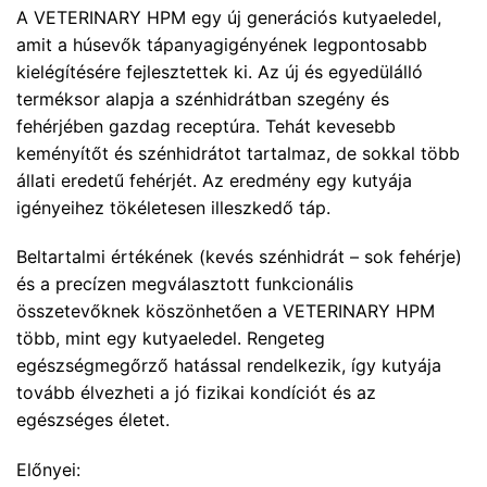
A VETERINARY HPM egy új generációs kutyaeledel,
amit a húsevők tápanyagigényének legpontosabb
kielégítésére fejlesztettek ki. Az új és egyedülálló
terméksor alapja a szénhidrátban szegény és
fehérjében gazdag receptúra. Tehát kevesebb
keményítőt és szénhidrátot tartalmaz, de sokkal több
állati eredetű fehérjét. Az eredmény egy kutyája
igényeihez tökéletesen illeszkedő táp.
Beltartalmi értékének (kevés szénhidrát – sok fehérje)
és a precízen megválasztott funkcionális
összetevőknek köszönhetően a VETERINARY HPM
több, mint egy kutyaeledel. Rengeteg
egészségmegőrző hatással rendelkezik, így kutyája
tovább élvezheti a jó fizikai kondíciót és az
egészséges életet.
Előnyei: