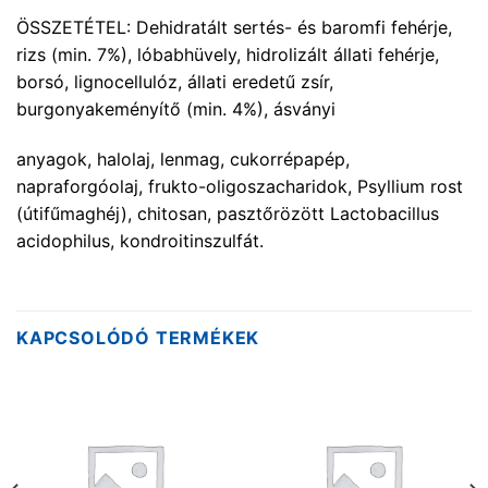
ÖSSZETÉTEL: Dehidratált sertés- és baromfi fehérje,
rizs (min. 7%), lóbabhüvely, hidrolizált állati fehérje,
borsó, lignocellulóz, állati eredetű zsír,
burgonyakeményítő (min. 4%), ásványi
anyagok, halolaj, lenmag, cukorrépapép,
napraforgóolaj, frukto-oligoszacharidok, Psyllium rost
(útifűmaghéj), chitosan, pasztőrözött Lactobacillus
acidophilus, kondroitinszulfát.
KAPCSOLÓDÓ TERMÉKEK