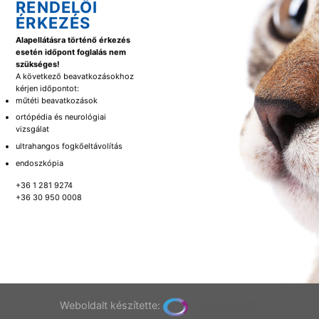
RENDELŐI
ÉRKEZÉS
Alapellátásra történő érkezés
esetén időpont foglalás nem
szükséges!
A következő beavatkozásokhoz
kérjen időpontot:
műtéti beavatkozások
ortópédia és neurológiai
vizsgálat
ultrahangos fogkőeltávolítás
endoszkópia
+36 1 281 9274
+36 30 950 0008
Weboldalt készítette: