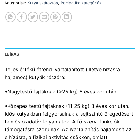
Kategóriák:
Kutya száraztáp
,
Pocipatika kategóriák
LEÍRÁS
Teljes értékű étrend ivartalanított (illetve hízásra
hajlamos) kutyák részére:
•Nagytestű fajtáknak (>25 kg) 6 éves kor után
•Közepes testű fajtáknak (11-25 kg) 8 éves kor után.
Idős kutyákban felgyorsulnak a sejtszintű öregedésért
felelős oxidatív folyamatok. A fő szervi funkciók
támogatásra szorulnak. Az ivartalanítás hajlamosít az
elhízásra, a fizikai aktivitás csökken, emiatt