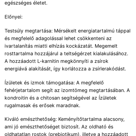
egészséges életet.
Előnyei:
Testsúly megtartása: Mérsékelt energiatartalmú táppal
és megfelelő adagolással lehet csökkenteni az
ivartalanítás miatti elhízás kockázatát. Megemelt
rosttartalma hozzájárul a teltségérzet kialakulásához.
A hozzáadott L-karnitin megkönnyíti a zsírok
energiává alakítását, így korlátozza a zsírlerakódást.
Ízületek és izmok támogatása: A megfelelő
fehérjetartalom segít az izomtömeg megtartásában. A
kondroitin és a chitosan segítségével az Ízületek
rugalmasak és erősek maradnak.
Kiváló emészthetőség: Keményítőtartalma alacsony,
ami jó emészthetőséget biztosít. Az oldható és
oldhatatlan rostok (prebiotikum), illetve a hozzáadott