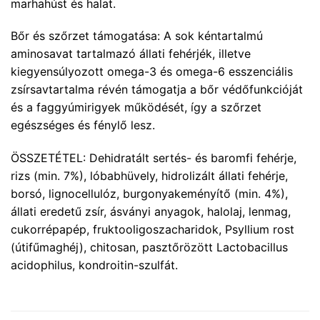
marhahúst és halat.
Bőr és szőrzet támogatása: A sok kéntartalmú
aminosavat tartalmazó állati fehérjék, illetve
kiegyensúlyozott omega-3 és omega-6 esszenciális
zsírsavtartalma révén támogatja a bőr védőfunkcióját
és a faggyúmirigyek működését, így a szőrzet
egészséges és fénylő lesz.
ÖSSZETÉTEL: Dehidratált sertés- és baromfi fehérje,
rizs (min. 7%), lóbabhüvely, hidrolizált állati fehérje,
borsó, lignocellulóz, burgonyakeményítő (min. 4%),
állati eredetű zsír, ásványi anyagok, halolaj, lenmag,
cukorrépapép, fruktooligoszacharidok, Psyllium rost
(útifűmaghéj), chitosan, pasztőrözött Lactobacillus
acidophilus, kondroitin-szulfát.