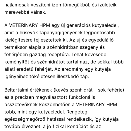
hajlamosak veszíteni izomtömegükből, és ízületeik
merevebbé válnak.
A VETERINARY HPM egy új generációs kutyaeledel,
amit a húsevők tápanyagigényének legpontosabb
kielégítésére fejlesztettek ki. Az új és egyedülálló
terméksor alapja a szénhidrátban szegény és
fehérjében gazdag receptúra. Tehát kevesebb
keményítőt és szénhidrátot tartalmaz, de sokkal több
állati eredetű fehérjét. Az eredmény egy kutyája
igényeihez tökéletesen illeszkedő táp.
Beltartalmi értékének (kevés szénhidrát – sok fehérje)
és a precízen megválasztott funkcionális
összetevőknek köszönhetően a VETERINARY HPM
több, mint egy kutyaeledel. Rengeteg
egészségmegőrző hatással rendelkezik, így kutyája
tovább élvezheti a jó fizikai kondíciót és az