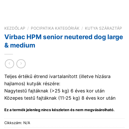
KEZDŐLAP
/
POCIPATIKA KATEGÓRIÁK
/
KUTYA SZÁRAZTÁP
Virbac HPM senior neutered dog large
& medium
Teljes értékű étrend ivartalanított (illetve hízásra
hajlamos) kutyák részére:
Nagytestű fajtáknak (>25 kg) 6 éves kor után
Közepes testű fajtáknak (11-25 kg) 8 éves kor után
Ez a termék jelenleg nincs készleten és nem megvásárolható.
Cikkszám:
N/A