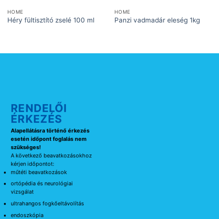
HOME
HOME
Héry fültisztító zselé 100 ml
Panzi vadmadár eleség 1kg
RENDELŐI
ÉRKEZÉS
Alapellátásra történő érkezés
esetén időpont foglalás nem
szükséges!
A következő beavatkozásokhoz
kérjen időpontot:
műtéti beavatkozások
ortópédia és neurológiai
vizsgálat
ultrahangos fogkőeltávolítás
endoszkópia