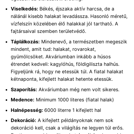
Viselkedés:
Békés, éjszaka aktív harcsa, de a
nálánál kisebb halakat levadássza. Hasonló méretű,
vízfelszín közelében élő halakkal jól tartható. A
fajtársaival szemben területvédő.
Táplálkozás:
Mindenevő, a természetben megeszik
mindent, amit tud: halakat, rovarokat,
gyümölcsöket. Akváriumban inkább a húsos
étrendet kedveli: kagylóhús, földigiliszta halhús.
Figyeljünk rá, hogy ne etessük túl. A fiatal halakat
kétnaponta, kifejlett halakat hetente etessük.
Szaporítás:
Akváriumban még nem volt sikeres.
Medence:
Minimum 1000 literes (fiatal halak)
Halnépesség:
6000 literre 1 kifejlett hal
Dekoráció:
A kifejlett példányoknak nem sok
dekoráció kell, csak a világítás ne legyen túl erős.