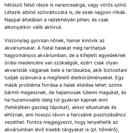
hátúszó felső része is narancssárga, vagy vörös színű.
Létezik albínó színváltozata is, de ezek nagyon ritkák.
Nappal általában a rejtekhelyén pihen, és csak
alkonyatkor válik aktívvá.
Viszonylag gyorsan nőnek, hamar kinövik az
akváriumukat. A fiatal halakat még tarthatjuk
hagyományos akváriumban, de a kifejlett egyedeknek
óriási medencére van szükségük, ezért csak olyan
akvaristák vágjanak bele a tartásukba, akik biztosítani
tudják számukra a megfelelő életkörülményeket. Egy
másik probléma forrása a halak etetése lehet: szinte
bármit megesznek, de hajlamosak túlenni magukat, és
ha huzamosabb ideig túl gyakran kapnak enni
(fehérjében gazdag tápokat), akkor ellustulnak és
elhíznak, ami hosszú távon a harcsáink pusztulásához
vezethet. Fontos megjegyezni, hogy lenyelhetik az
akváriumban lévő kisebb tárgyakat is (pl. hőmérő),