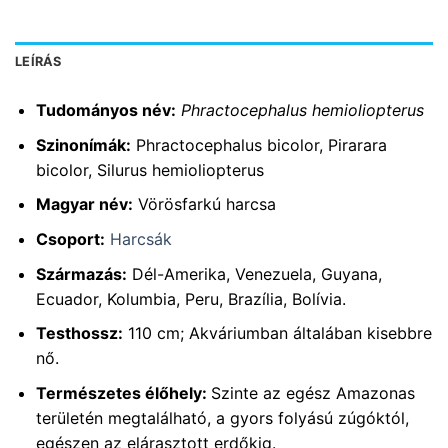
LEÍRÁS
Tudományos név:
Phractocephalus hemioliopterus
Szinonímák:
Phractocephalus bicolor, Pirarara
bicolor, Silurus hemioliopterus
Magyar név:
Vörösfarkú harcsa
Csoport:
Harcsák
Származás:
Dél-Amerika, Venezuela, Guyana,
Ecuador, Kolumbia, Peru, Brazília, Bolívia.
Testhossz:
110 cm; Akváriumban általában kisebbre
nő.
Természetes élőhely:
Szinte az egész Amazonas
területén megtalálható, a gyors folyású zúgóktól,
egészen az elárasztott erdőkig.