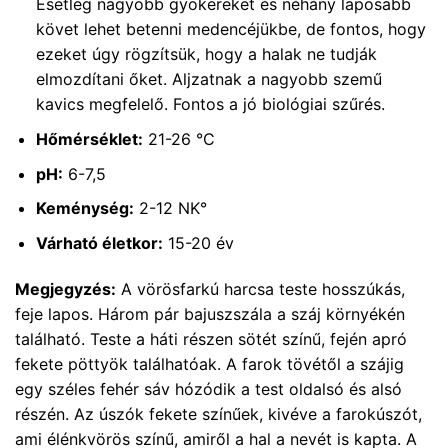
Esetleg nagyobb gyökereket és néhány laposabb
követ lehet betenni medencéjükbe, de fontos, hogy
ezeket úgy rögzítsük, hogy a halak ne tudják
elmozdítani őket. Aljzatnak a nagyobb szemű
kavics megfelelő. Fontos a jó biológiai szűrés.
Hőmérséklet:
21-26 °C
pH:
6-7,5
Keménység:
2-12 NK°
Várható életkor:
15-20 év
Megjegyzés:
A vörösfarkú harcsa teste hosszúkás,
feje lapos. Három pár bajuszszála a száj környékén
található. Teste a háti részen sötét színű, fején apró
fekete pöttyök találhatóak. A farok tövétől a szájig
egy széles fehér sáv hózódik a test oldalsó és alsó
részén. Az úszók fekete színűek, kivéve a farokúszót,
ami élénkvörös színű, amiről a hal a nevét is kapta. A